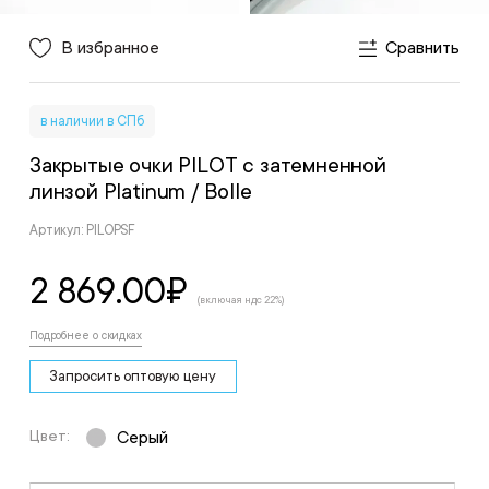
В избранное
Сравнить
в наличии в СПб
Закрытые очки PILOT c затемненной
линзой Platinum
/ Bolle
Артикул: PILOPSF
2 869.00
₽
(включая ндс 22%)
Подробнее о скидках
Запросить оптовую цену
Цвет:
Серый