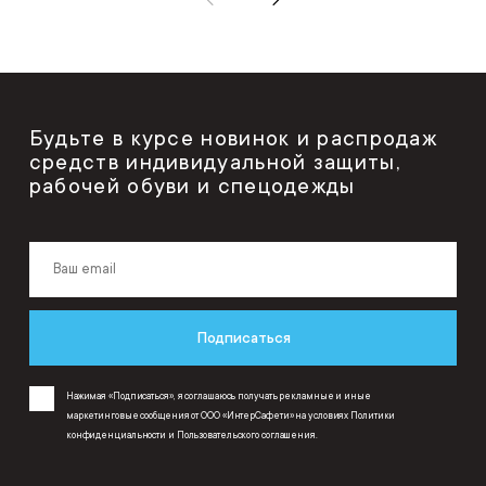
Будьте в курсе новинок и распродаж
средств индивидуальной защиты,
рабочей обуви и спецодежды
Подписаться
Нажимая «Подписаться», я соглашаюсь получать рекламные и иные
маркетинговые сообщения от ООО «ИнтерСафети» на условиях
Политики
конфиденциальности
и
Пользовательского соглашения
.