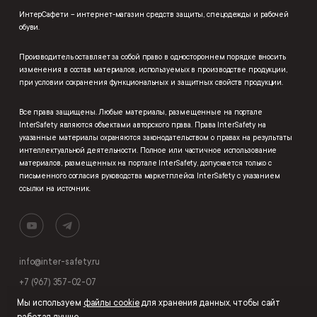
ИнтерСафети – интернет-магазин средств защиты, спецодежды и рабочей
обуви.
Производитель оставляет за собой право в одностороннем порядке вносить
изменения в состав материалов, используемых в производстве продукции,
при условии сохранения функциональных и защитных свойств продукции.
Все права защищены. Любые материалы, размещенные на портале
InterSafety являются объектами авторского права. Права InterSafety на
указанные материалы охраняются законодательством о правах на результаты
интеллектуальной деятельности. Полное или частичное использование
материалов, размещенных на портале InterSafety, допускается только с
письменного согласия руководства маркетплейса InterSafety с указанием
ссылки на источник.
info@inter-safety.ru
+7 (967) 357-02-07
Мы используем
файлы cookie
для хранения данных, чтобы сайт