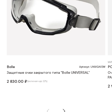
МИ
Bolle
Р
Артикул: UNIVGN13W
Защитные очки закрытого типа "Bolle UNIVERSAL"
Оч
PA
2 830.00 ₽
(включая ндс 22%)
2 