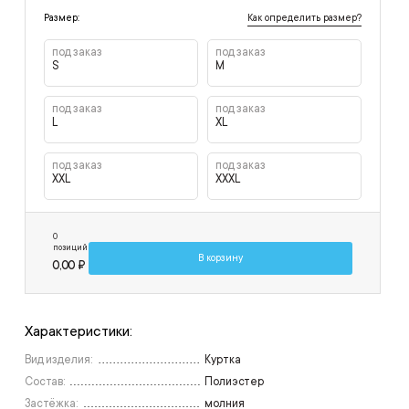
Как определить размер?
Размер:
под заказ
под заказ
S
M
под заказ
под заказ
L
XL
под заказ
под заказ
XXL
XXXL
0
позиций
В корзину
0,00 ₽
Характеристики:
Вид изделия:
Куртка
Состав:
Полиэстер
Застёжка:
молния