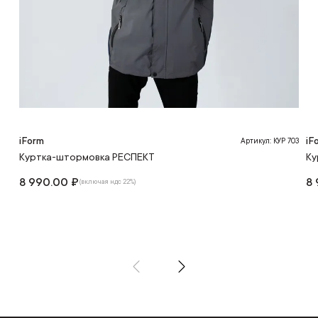
iForm
iF
Артикул: КУР 703
Куртка-штормовка РЕСПЕКТ
Ку
8 990.00 ₽
8 
(включая ндс 22%)