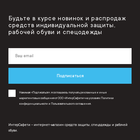
Будьте в курсе новинок и распродаж
средств индивидуальной защиты,
рабочей обуви и спецодежды
Подписаться
Нажимая «Подписаться», я соглашаюсь получать рекламные и иные
маркетинговые сообщения от ООО «ИнтерСафети» на условиях
Политики
конфиденциальности
и
Пользовательского соглашения
.
ИнтерСафети – интернет-магазин средств защиты, спецодежды и рабочей
обуви.