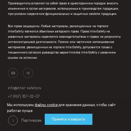
Производитель оставляет за собой право в одностороннем порядке вносить
изменения в состав материалов, используемых в производстве продукции,
при условии сохранения функциональных и защитных свойств продукции.
Все права защищены. Любые материалы, размещенные на портале
InterSafety являются объектами авторского права. Права InterSafety на
указанные материалы охраняются законодательством о правах на результаты
интеллектуальной деятельности. Полное или частичное использование
материалов, размещенных на портале InterSafety, допускается только с
письменного согласия руководства маркетплейса InterSafety с указанием
ссылки на источник.
info@inter-safety.ru
+7 (967) 357-02-07
Мы используем
файлы cookie
для хранения данных, чтобы сайт
работал лучше
Принять и закрыть
Партнерам