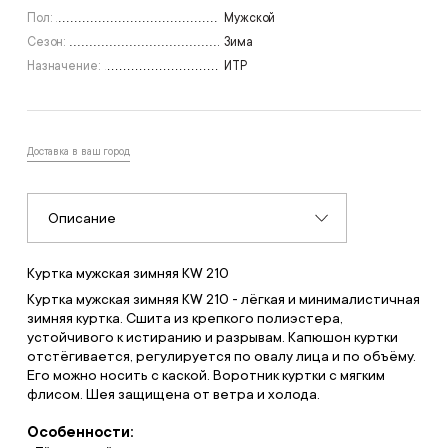
Пол:
Мужской
Сезон:
Зима
Назначение:
ИТР
Доставка в ваш город
Описание
Куртка мужская зимняя KW 210
Куртка мужская зимняя KW 210 - лёгкая и минималистичная
зимняя куртка. Сшита из крепкого полиэстера,
устойчивого к истиранию и разрывам. Капюшон куртки
отстёгивается, регулируется по овалу лица и по объёму.
Его можно носить с каской. Воротник куртки с мягким
флисом. Шея защищена от ветра и холода.
Особенности: