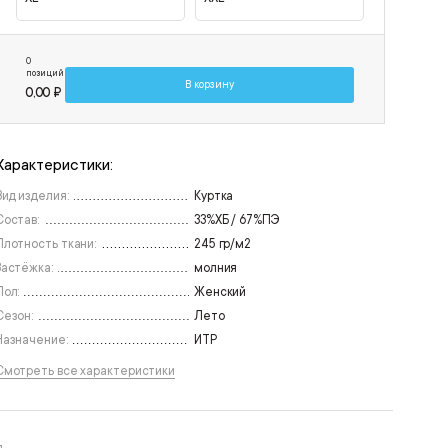
0
позиций
В корзину
0,00 ₽
Характеристики:
Вид изделия:
Куртка
Состав:
33%ХБ / 67%ПЭ
Плотность ткани:
245 гр/м2
Застёжка:
молния
Пол:
Женский
Сезон:
Лето
Назначение:
ИТР
Смотреть все характеристики