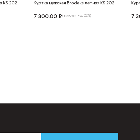
я KS 202
Куртка мужская Brodeks летняя KS 202
Кур
7 300.00 ₽
7 3
(включая ндс 22%)