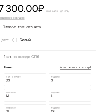
7 300.00
₽
(включая ндс 22%)
Подробнее о скидках
Запросить оптовую цену
Цвет:
Белый
1 шт.
на складе СПб
Как определить размер?
Размер:
1 шт. на складе
под заказ
XS
S
под заказ
под заказ
M
L
под заказ
под заказ
XL
XXL