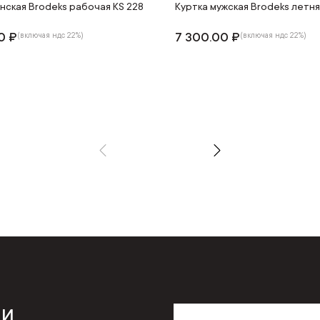
нская Brodeks рабочая KS 228
Куртка мужская Brodeks летня
0 ₽
7 300.00 ₽
(включая ндс 22%)
(включая ндс 22%)
 и