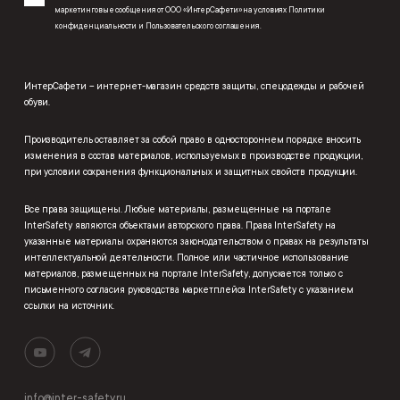
маркетинговые сообщения от ООО «ИнтерСафети» на условиях
Политики
конфиденциальности
и
Пользовательского соглашения
.
ИнтерСафети – интернет-магазин средств защиты, спецодежды и рабочей
обуви.
Производитель оставляет за собой право в одностороннем порядке вносить
изменения в состав материалов, используемых в производстве продукции,
при условии сохранения функциональных и защитных свойств продукции.
Все права защищены. Любые материалы, размещенные на портале
InterSafety являются объектами авторского права. Права InterSafety на
указанные материалы охраняются законодательством о правах на результаты
интеллектуальной деятельности. Полное или частичное использование
материалов, размещенных на портале InterSafety, допускается только с
письменного согласия руководства маркетплейса InterSafety с указанием
ссылки на источник.
info@inter-safety.ru