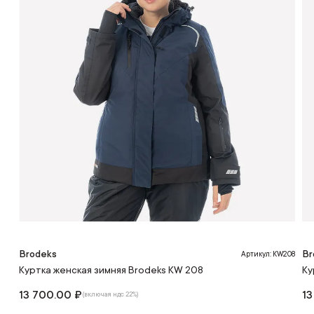
Brodeks
Br
Артикул: KW208
Куртка женская зимняя Brodeks KW 208
Ку
13 700.00 ₽
13
(включая ндс 22%)