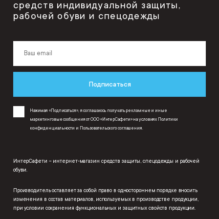
средств индивидуальной защиты,
рабочей обуви и спецодежды
Подписаться
Нажимая «Подписаться», я соглашаюсь получать рекламные и иные
маркетинговые сообщения от ООО «ИнтерСафети» на условиях
Политики
конфиденциальности
и
Пользовательского соглашения
.
ИнтерСафети – интернет-магазин средств защиты, спецодежды и рабочей
обуви.
Производитель оставляет за собой право в одностороннем порядке вносить
изменения в состав материалов, используемых в производстве продукции,
при условии сохранения функциональных и защитных свойств продукции.