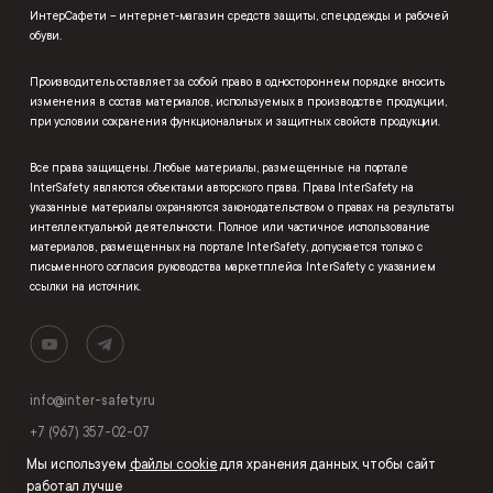
ИнтерСафети – интернет-магазин средств защиты, спецодежды и рабочей
обуви.
Производитель оставляет за собой право в одностороннем порядке вносить
изменения в состав материалов, используемых в производстве продукции,
при условии сохранения функциональных и защитных свойств продукции.
Все права защищены. Любые материалы, размещенные на портале
InterSafety являются объектами авторского права. Права InterSafety на
указанные материалы охраняются законодательством о правах на результаты
интеллектуальной деятельности. Полное или частичное использование
материалов, размещенных на портале InterSafety, допускается только с
письменного согласия руководства маркетплейса InterSafety с указанием
ссылки на источник.
info@inter-safety.ru
+7 (967) 357-02-07
Мы используем
файлы cookie
для хранения данных, чтобы сайт
работал лучше