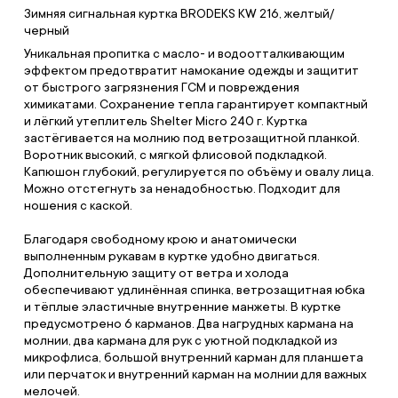
Зимняя сигнальная куртка BRODEKS KW 216, желтый/
черный
Уникальная пропитка с масло- и водоотталкивающим
эффектом предотвратит намокание одежды и защитит
от быстрого загрязнения ГСМ и повреждения
химикатами. Сохранение тепла гарантирует компактный
и лёгкий утеплитель Shelter Micro 240 г. Куртка
застёгивается на молнию под ветрозащитной планкой.
Воротник высокий, с мягкой флисовой подкладкой.
Капюшон глубокий, регулируется по объёму и овалу лица.
Можно отстегнуть за ненадобностью. Подходит для
ношения с каской.
Благодаря свободному крою и анатомически
выполненным рукавам в куртке удобно двигаться.
Дополнительную защиту от ветра и холода
обеспечивают удлинённая спинка, ветрозащитная юбка
и тёплые эластичные внутренние манжеты. В куртке
предусмотрено 6 карманов. Два нагрудных кармана на
молнии, два кармана для рук с уютной подкладкой из
микрофлиса, большой внутренний карман для планшета
или перчаток и внутренний карман на молнии для важных
мелочей.