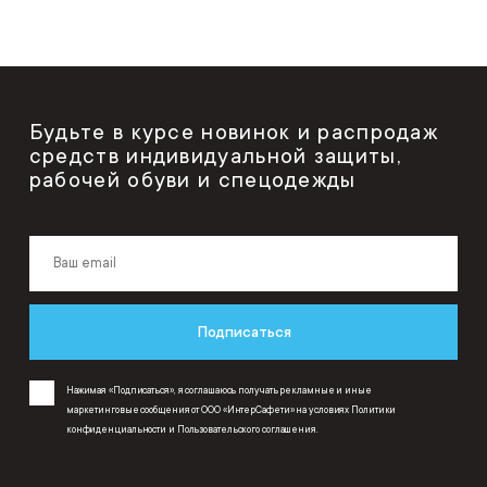
Будьте в курсе новинок и распродаж
средств индивидуальной защиты,
рабочей обуви и спецодежды
Подписаться
Нажимая «Подписаться», я соглашаюсь получать рекламные и иные
маркетинговые сообщения от ООО «ИнтерСафети» на условиях
Политики
конфиденциальности
и
Пользовательского соглашения
.