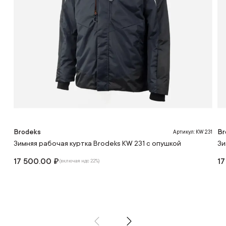
Brodeks
Br
Артикул: KW 231
Зимняя рабочая куртка Brodeks KW 231 с опушкой
Зи
17 500.00 ₽
17
(включая ндс 22%)