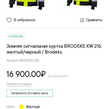
В избранное
Сравнить
в наличии
Зимняя сигнальная куртка BRODEKS KW 216,
желтый/черный
/ Brodeks
Артикул: KW216YELLOW
16 900.00
₽
(включая ндс 22%)
Подробнее о скидках
Запросить оптовую цену
Цвет:
Жёлтый