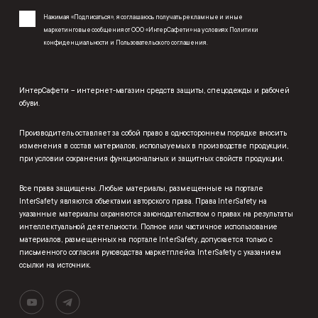
Нажимая «Подписаться», я соглашаюсь получать рекламные и иные
маркетинговые сообщения от ООО «ИнтерСафети» на условиях
Политики
конфиденциальности
и
Пользовательского соглашения
.
ИнтерСафети – интернет-магазин средств защиты, спецодежды и рабочей
обуви.
Производитель оставляет за собой право в одностороннем порядке вносить
изменения в состав материалов, используемых в производстве продукции,
при условии сохранения функциональных и защитных свойств продукции.
Все права защищены. Любые материалы, размещенные на портале
InterSafety являются объектами авторского права. Права InterSafety на
указанные материалы охраняются законодательством о правах на результаты
интеллектуальной деятельности. Полное или частичное использование
материалов, размещенных на портале InterSafety, допускается только с
письменного согласия руководства маркетплейса InterSafety с указанием
ссылки на источник.