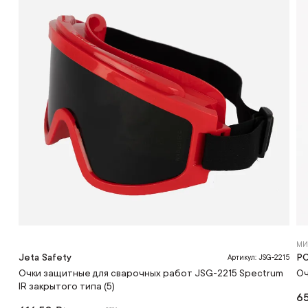
МИ
Jeta Safety
Р
Артикул: JSG-2215
Очки защитные для сварочных работ JSG-2215 Spectrum
Оч
IR закрытого типа (5)
65