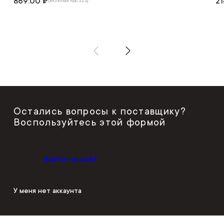
869.00 ₽
21
(включая ндс 22%)
Остались вопросы к поставщику?
Воспользуйтесь этой формой
Войти на сайт
У меня нет аккаунта