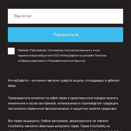
Подписаться
Нажимая «Подписаться», я соглашаюсь получать рекламные и иные
маркетинговые сообщения от ООО «ИнтерСафети» на условиях
Политики
конфиденциальности
и
Пользовательского соглашения
.
ИнтерСафети – интернет-магазин средств защиты, спецодежды и рабочей
обуви.
Производитель оставляет за собой право в одностороннем порядке вносить
изменения в состав материалов, используемых в производстве продукции,
при условии сохранения функциональных и защитных свойств продукции.
Все права защищены. Любые материалы, размещенные на портале
InterSafety являются объектами авторского права. Права InterSafety на