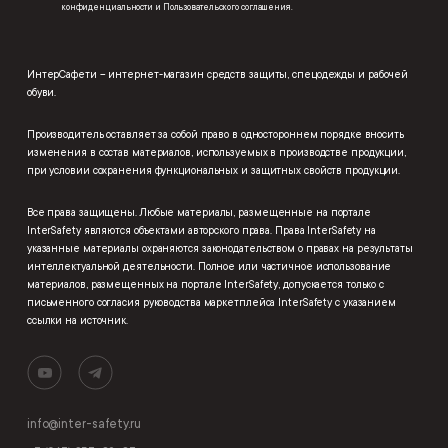
конфиденциальности
и
Пользовательского соглашения
.
ИнтерСафети – интернет-магазин средств защиты, спецодежды и рабочей
обуви.
Производитель оставляет за собой право в одностороннем порядке вносить
изменения в состав материалов, используемых в производстве продукции,
при условии сохранения функциональных и защитных свойств продукции.
Все права защищены. Любые материалы, размещенные на портале
InterSafety являются объектами авторского права. Права InterSafety на
указанные материалы охраняются законодательством о правах на результаты
интеллектуальной деятельности. Полное или частичное использование
материалов, размещенных на портале InterSafety, допускается только с
письменного согласия руководства маркетплейса InterSafety с указанием
ссылки на источник.
info@inter-safety.ru