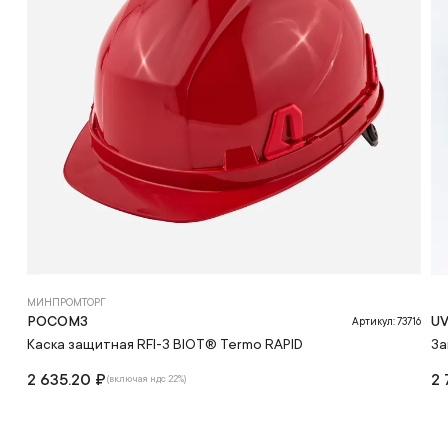
МИНПРОМТОРГ
РОСОМЗ
U
Артикул: 73716
Каска защитная RFI-3 BIOT® Termo RAPID
За
2 635.20 ₽
2 
(включая ндс 22%)