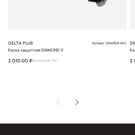
DELTA PLUS
DE
Артикул: DIAM5GRJAFL
Каска защитная DIAMOND V
Ка
2 010.00 ₽
2 
(включая ндс 22%)