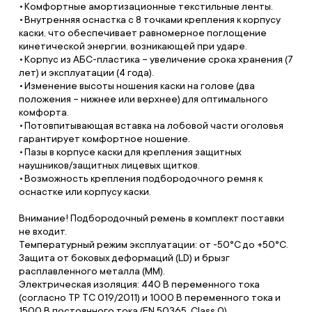
Комфортные амортизационные текстильные ленты.
Внутренняя оснастка с 8 точками крепления к корпусу
каски, что обеспечивает равномерное поглощение
кинетической энергии, возникающей при ударе.
Корпус из АБС-пластика – увеличение срока хранения (7
лет) и эксплуатации (4 года).
Изменение высоты ношения каски на голове (два
положения – нижнее или верхнее) для оптимального
комфорта.
Потовпитывающая вставка на лобовой части оголовья
гарантирует комфортное ношение.
Пазы в корпусе каски для крепления защитных
наушников/защитных лицевых щитков.
Возможность крепления подбородочного ремня к
оснастке или корпусу каски.
Внимание! Подбородочный ремень в комплект поставки
не входит.
Температурный режим эксплуатации: от -50°С до +50°С.
Защита от боковых деформаций (LD) и брызг
расплавленного металла (MM).
Электрическая изоляция: 440 В переменного тока
(согласно ТР ТС 019/2011) и 1000 В переменного тока и
1500 В постоянного тока (EN 50365, Class 0).