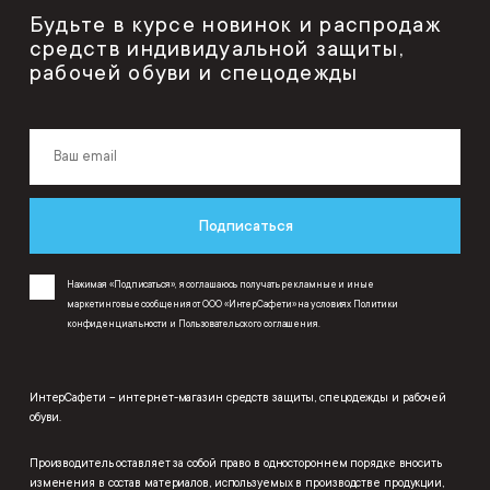
Будьте в курсе новинок и распродаж
средств индивидуальной защиты,
рабочей обуви и спецодежды
Подписаться
Нажимая «Подписаться», я соглашаюсь получать рекламные и иные
маркетинговые сообщения от ООО «ИнтерСафети» на условиях
Политики
конфиденциальности
и
Пользовательского соглашения
.
ИнтерСафети – интернет-магазин средств защиты, спецодежды и рабочей
обуви.
Производитель оставляет за собой право в одностороннем порядке вносить
изменения в состав материалов, используемых в производстве продукции,