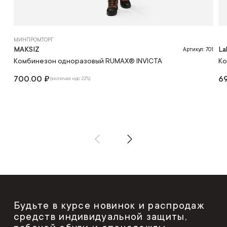
МИНПРОМТОРГ
MAKSIZ
La
Артикул: 701
Комбинезон одноразовый RUMAX® INVICTA
Ко
700.00 ₽
69
(включая ндс 22%)
Будьте в курсе новинок и распродаж
средств индивидуальной защиты,