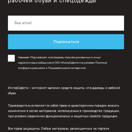
рабочей обуви и спецодежды
Подписаться
Нажимая «Подписаться», я соглашаюсь получать рекламные и иные
маркетинговые сообщения от ООО «ИнтерСафети» на условиях
Политики
конфиденциальности
и
Пользовательского соглашения
.
ИнтерСафети – интернет-магазин средств защиты, спецодежды и рабочей
обуви.
Производитель оставляет за собой право в одностороннем порядке вносить
изменения в состав материалов, используемых в производстве продукции,
при условии сохранения функциональных и защитных свойств продукции.
Все права защищены. Любые материалы, размещенные на портале