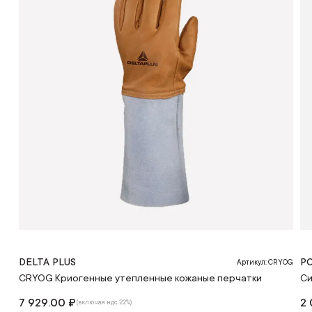
DELTA PLUS
P
Артикул: CRYOG
CRYOG Криогенные утепленные кожаные перчатки
Си
7 929.00 ₽
2 
(включая ндс 22%)