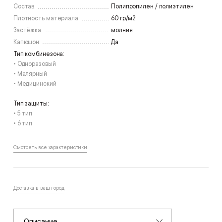
Состав:
Полипропилен / полиэтилен
Плотность материала:
60 гр/м2
Застёжка:
молния
Капюшон:
Да
Тип комбинезона:
• Одноразовый
• Малярный
• Медицинский
Тип защиты:
• 5 тип
• 6 тип
Смотреть все характеристики
Доставка в ваш город
Описание