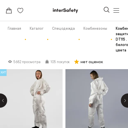
Главная
Каталог
Спецодежда
Комбинезоны
Комби
защит
DT115 ,
белог
цвета
нет оценок
5682 просмотра
105 покупок
ХИТ