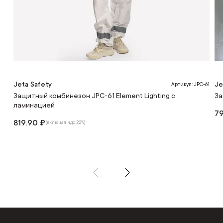
Jeta Safety
Je
Артикул: JPC-61
Защитный комбинезон JPC-61 Element Lighting с
За
ламинацией
79
819.90 ₽
(включая ндс 22%)