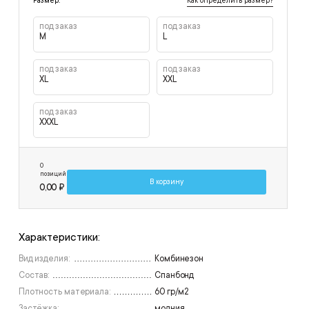
Как определить размер?
Размер:
под заказ
под заказ
M
L
под заказ
под заказ
XL
XXL
под заказ
XXXL
0
позиций
В корзину
0,00 ₽
Характеристики:
Вид изделия:
Комбинезон
Состав:
Спанбонд
Плотность материала:
60 гр/м2
Застёжка:
молния