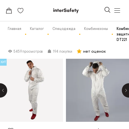
Главная
Каталог
Спецодежда
Комбинезоны
Комби
защит
DT221
нет оценок
5459 просмотров
194 покупки
ХИТ