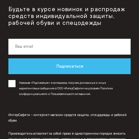
Будьте в курсе новинок и распродаж
средств индивидуальной защиты,
рабочей обуви и спецодежды
Подписаться
Нажимая «Подписаться», я соглашаюсь получать рекламные и иные
маркетинговые сообщения от ООО «ИнтерСафети» на условиях
Политики
конфиденциальности
и
Пользовательского соглашения
.
ИнтерСафети – интернет-магазин средств защиты, спецодежды и рабочей
обуви.
Производитель оставляет за собой право в одностороннем порядке вносить