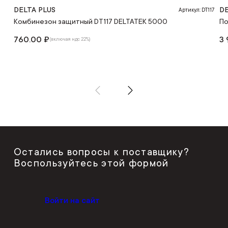
DELTA PLUS
DE
Артикул: DT117
Комбинезон защитный DT117 DELTATEK 5000
По
760.00 ₽
3 
(включая ндс 22%)
Остались вопросы к поставщику?
Воспользуйтесь этой формой
Войти на сайт