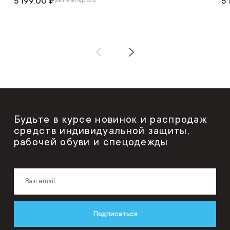
5 199.00 ₽
5 
(включая ндс 22%)
Будьте в курсе новинок и распродаж
средств индивидуальной защиты,
рабочей обуви и спецодежды
Подписаться