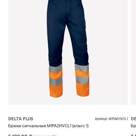
DELTA PLUS
DE
Артикул: M1PA2HVCL1
Брюки сигнальные M1PA2HVCL1 (класс 1)
Бр