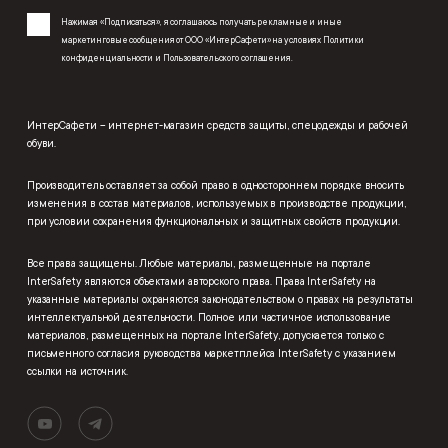
Нажимая «Подписаться», я соглашаюсь получать рекламные и иные
маркетинговые сообщения от ООО «ИнтерСафети» на условиях
Политики
конфиденциальности
и
Пользовательского соглашения
.
ИнтерСафети – интернет-магазин средств защиты, спецодежды и рабочей
обуви.
Производитель оставляет за собой право в одностороннем порядке вносить
изменения в состав материалов, используемых в производстве продукции,
при условии сохранения функциональных и защитных свойств продукции.
Все права защищены. Любые материалы, размещенные на портале
InterSafety являются объектами авторского права. Права InterSafety на
указанные материалы охраняются законодательством о правах на результаты
интеллектуальной деятельности. Полное или частичное использование
материалов, размещенных на портале InterSafety, допускается только с
письменного согласия руководства маркетплейса InterSafety с указанием
ссылки на источник.