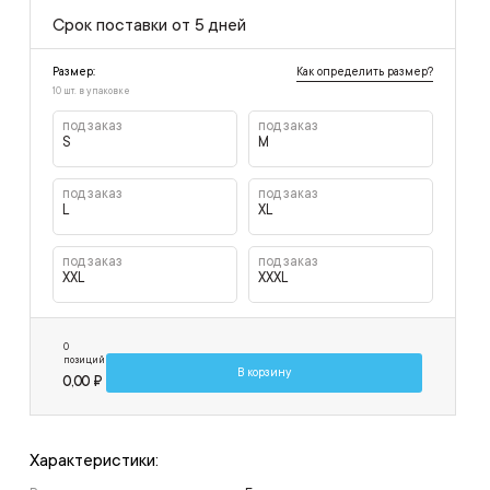
Срок поставки от 5 дней
Как определить размер?
Размер:
10 шт. в упаковке
под заказ
под заказ
S
M
под заказ
под заказ
L
XL
под заказ
под заказ
XXL
XXXL
0
позиций
В корзину
0,00 ₽
Характеристики: