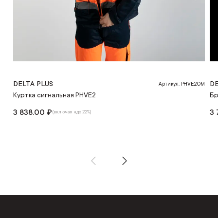
DELTA PLUS
DE
Артикул: PHVE2OM
Куртка сигнальная PHVE2
Бр
3 838.00 ₽
3 
(включая ндс 22%)