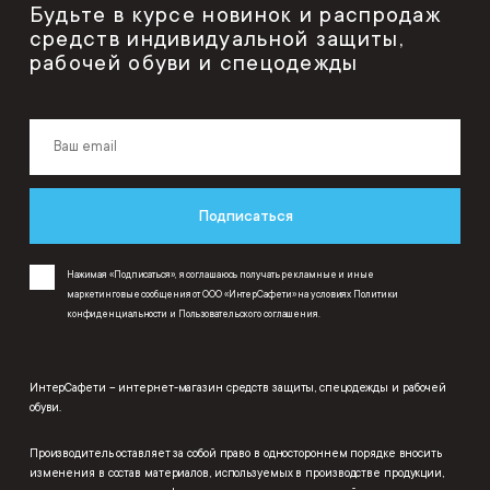
Будьте в курсе новинок и распродаж
средств индивидуальной защиты,
рабочей обуви и спецодежды
Подписаться
Нажимая «Подписаться», я соглашаюсь получать рекламные и иные
маркетинговые сообщения от ООО «ИнтерСафети» на условиях
Политики
конфиденциальности
и
Пользовательского соглашения
.
ИнтерСафети – интернет-магазин средств защиты, спецодежды и рабочей
обуви.
Производитель оставляет за собой право в одностороннем порядке вносить
изменения в состав материалов, используемых в производстве продукции,