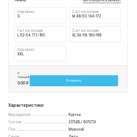
Как определить размер?
Размер:
под заказ
2 шт. на складе
S
M 48-50, 164-172
1 шт. на складе
2 шт. на складе
L 52-54, 172-180
XL 56-58, 180-188
под заказ
XXL
0
позиций
В корзину
0,00 ₽
Характеристики:
Вид изделия:
Куртка
Состав:
20%ХБ / 80%ПЭ
Пол:
Мужской
Сезон:
Лето