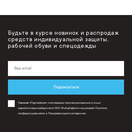
Будьте в курсе новинок и распродаж
средств индивидуальной защиты,
рабочей обуви и спецодежды
Подписаться
Нажимая «Подписаться», я соглашаюсь получать рекламные и иные
маркетинговые сообщения от ООО «ИнтерСафети» на условиях
Политики
конфиденциальности
и
Пользовательского соглашения
.