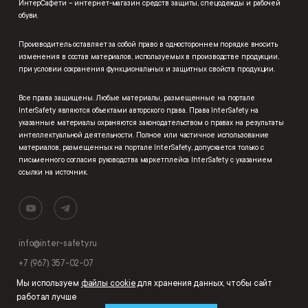
ИнтерСафети – интернет-магазин средств защиты, спецодежды и рабочей
обуви.
Производитель оставляет за собой право в одностороннем порядке вносить
изменения в состав материалов, используемых в производстве продукции,
при условии сохранения функциональных и защитных свойств продукции.
Все права защищены. Любые материалы, размещенные на портале
InterSafety являются объектами авторского права. Права InterSafety на
указанные материалы охраняются законодательством о правах на результаты
интеллектуальной деятельности. Полное или частичное использование
материалов, размещенных на портале InterSafety, допускается только с
письменного согласия руководства маркетплейса InterSafety с указанием
ссылки на источник.
info@inter-safety.ru
+7 (967) 357-02-07
Мы используем
файлы cookie
для хранения данных, чтобы сайт
работал лучше