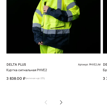
DELTA PLUS
DE
Артикул: PHVE2JM
Куртка сигнальная PHVE2
Бр
3 838.00 ₽
3 
(включая ндс 22%)