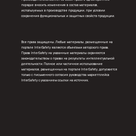
порядке вносить изменения в состав материалов,
используемых в производстве продукции, при условии
сохранения функциональных и защитных свойств продукции.
Все права защищены. Любые материалы, размещенные на
портале InterSafety являются объектами авторского права.
Права InterSafety на указанные материалы охраняются
законодательством о правах на результаты интеллектуальной
деятельности. Полное или частичное использование
материалов, размещенных на портале InterSafety, допускается
только с письменного согласия руководства маркетплейса
InterSafety с указанием ссылки на источник.