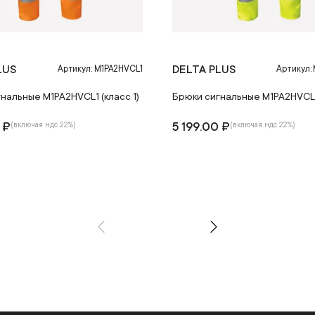
LUS
DELTA PLUS
Артикул: M1PA2HVCL1
Артикул:
нальные M1PA2HVCL1 (класс 1)
Брюки сигнальные M1PA2HVCL1 
 ₽
5 199.00 ₽
(включая ндс 22%)
(включая ндс 22%)