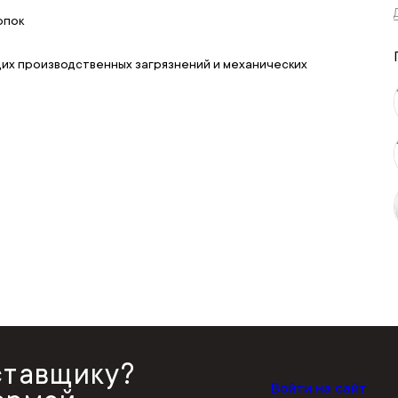
опок
щих производственных загрязнений и механических
ставщику?
Войти на сайт