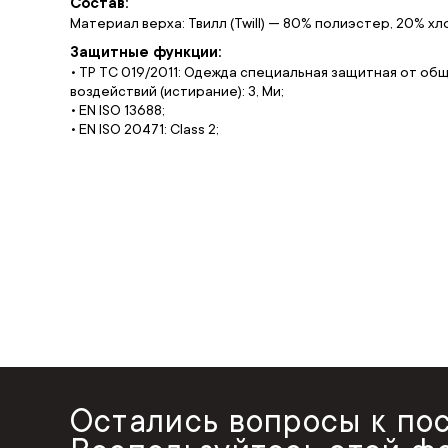
Состав:
Материал верха: Твилл (Twill) — 80% полиэстер, 20% хл
Защитные функции:
• ТР ТС 019/2011: Одежда специальная защитная от об
воздействий (истирание): З, Ми;
• EN ISO 13688;
• EN ISO 20471: Class 2;
Остались вопросы к по