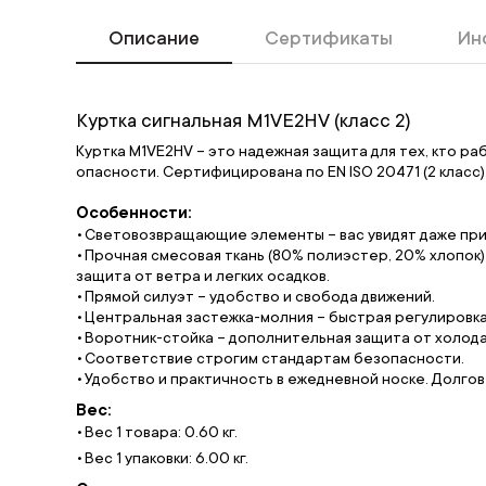
Описание
Сертификаты
Ин
Куртка сигнальная M1VE2HV (класс 2)
Куртка M1VE2HV – это надежная защита для тех, кто р
опасности. Сертифицирована по EN ISO 20471 (2 класс)
Особенности:
Световозвращающие элементы – вас увидят даже пр
Прочная смесовая ткань (80% полиэстер, 20% хлопок) 
защита от ветра и легких осадков.
Прямой силуэт – удобство и свобода движений.
Центральная застежка-молния – быстрая регулировка
Воротник-стойка – дополнительная защита от холода.
Соответствие строгим стандартам безопасности.
Удобство и практичность в ежедневной носке. Долго
Вес:
Вес 1 товара: 0.60 кг.
Вес 1 упаковки: 6.00 кг.