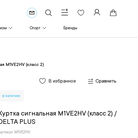
ризм
Спорт
Бренды
ая M1VE2HV (класс 2)
В избранное
Сравнить
в наличии
Куртка сигнальная M1VE2HV (класс 2)
/
DELTA PLUS
Артикул: M1VE2HV