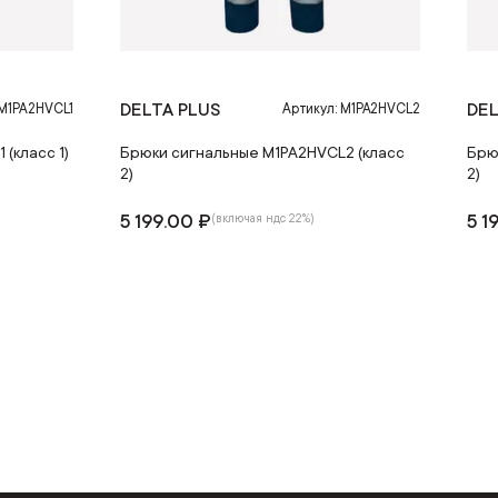
DELTA PLUS
DEL
 M1PA2HVCL1
Артикул: M1PA2HVCL2
(класс 1)
Брюки сигнальные M1PA2HVCL2 (класс
Брю
2)
2)
5 199.00 ₽
5 1
(включая ндс 22%)