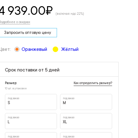
4 939.00
₽
(включая ндс 22%)
Подробнее о скидках
Запросить оптовую цену
Цвет:
Оранжевый
Жёлтый
Срок поставки от 5 дней
Как определить размер?
Размер:
10 шт. в упаковке
под заказ
под заказ
S
M
под заказ
под заказ
L
XL
под заказ
под заказ