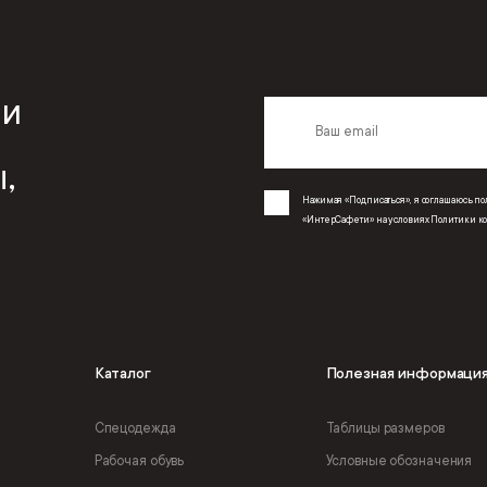
 и
,
Нажимая «Подписаться», я соглашаюсь 
«ИнтерСафети» на условиях
Политики к
Каталог
Полезная информаци
Спецодежда
Таблицы размеров
Рабочая обувь
Условные обозначения