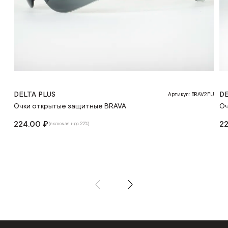
DELTA PLUS
DE
Артикул: BRAV2FU
Очки открытые защитные BRAVA
Оч
224.00 ₽
22
(включая ндс 22%)