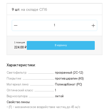
9 шт.
на складе СПб
1 позиция
В корзину
224,00 ₽
Характеристики:
Светофильтр:
прозрачный (2С-1,2)
Покрытие:
против царапин (AS)
Материал линз:
Поликарбонат (РС)
Оптический класс:
1
Вид носоупора:
литой
Свойство линзы:
• (F) - механическое воздействие частиц до 45 м/с