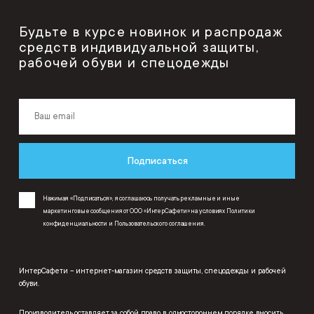
Будьте в курсе новинок и распродаж
средств индивидуальной защиты,
рабочей обуви и спецодежды
Подписаться
Нажимая «Подписаться», я соглашаюсь получать рекламные и иные
маркетинговые сообщения от ООО «ИнтерСафети» на условиях
Политики
конфиденциальности
и
Пользовательского соглашения
.
ИнтерСафети – интернет-магазин средств защиты, спецодежды и рабочей
обуви.
Производитель оставляет за собой право в одностороннем порядке вносить