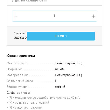
7 шт.
на складе СПб
1 позиция
В корзину
602,00 ₽
Характеристики:
Светофильтр:
темно-серый (5-3,1)
Покрытие:
AF-АS
Материал линз:
Поликарбонат (РС)
Оптический класс:
1
Вид носоупора:
мягкий
Свойство линзы:
• (F) - механическое воздействие частиц до 45 м/с
• (N) - защита от запотеваний
• (К) - защита от царапин