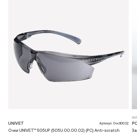
МИ
UNIVET
Р
Артикул: Очк 800.02
Очки UNIVET™ 505UP (505U.00.00.02) (РС) Anti-scratch
За