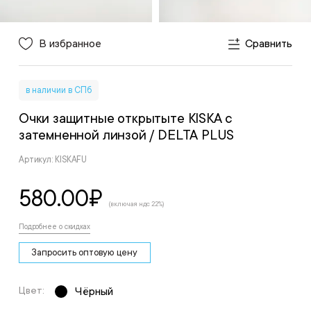
В избранное
Сравнить
в наличии в СПб
Очки защитные открытыте KISKA с
затемненной линзой
/ DELTA PLUS
Артикул: KISKAFU
580.00
₽
(включая ндс 22%)
Подробнее о скидках
Запросить оптовую цену
Цвет:
Чёрный