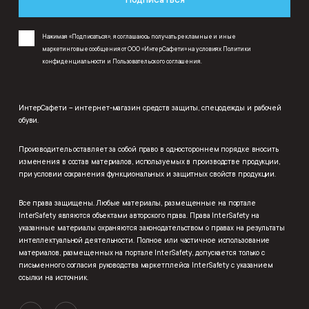
Нажимая «Подписаться», я соглашаюсь получать рекламные и иные
маркетинговые сообщения от ООО «ИнтерСафети» на условиях
Политики
конфиденциальности
и
Пользовательского соглашения
.
ИнтерСафети – интернет-магазин средств защиты, спецодежды и рабочей
обуви.
Производитель оставляет за собой право в одностороннем порядке вносить
изменения в состав материалов, используемых в производстве продукции,
при условии сохранения функциональных и защитных свойств продукции.
Все права защищены. Любые материалы, размещенные на портале
InterSafety являются объектами авторского права. Права InterSafety на
указанные материалы охраняются законодательством о правах на результаты
интеллектуальной деятельности. Полное или частичное использование
материалов, размещенных на портале InterSafety, допускается только с
письменного согласия руководства маркетплейса InterSafety с указанием
ссылки на источник.