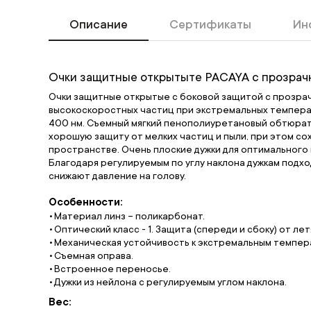
Описание
Сертификаты
Ин
Очки защитные открытыте PACAYA с прозрач
Очки защитные открытые с боковой защитой с прозрач
высокоскоростных частиц при экстремальных темпера
400 нм. Съемный мягкий пенополиуретановый обтюра
хорошую защиту от мелких частиц и пыли, при этом с
пространстве. Очень плоские дужки для оптимального
Благодаря регулируемым по углу наклона дужкам подход
снижают давление на голову.
Особенности:
Материал линз – поликарбонат.
Оптический класс - 1. Защита (спереди и сбоку) от ле
Механическая устойчивость к экстремальным темпер
Съемная оправа.
Встроенное переносье.
Дужки из нейлона с регулируемым углом наклона.
Вес: