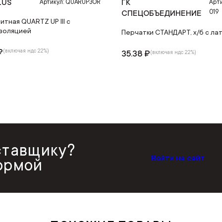
LUS
ГК
Артикул: QUARUP3OR
Арти
019
СПЕЦОБЪЕДИНЕНИЕ
итная QUARTZ UP III с
золяцией
Перчатки СТАНДАРТ, х/б с ла
₽
(включая ндс 22%)
35.38 ₽
(включая ндс 22%)
ставщику?
Войти на сайт
ормой