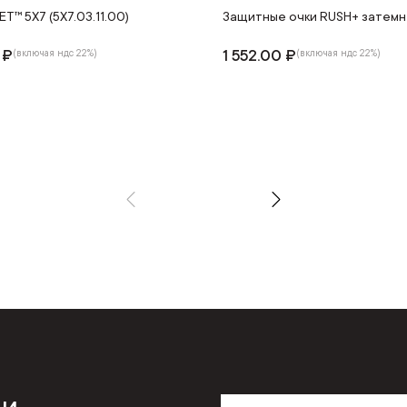
ET™ 5Х7 (5Х7.03.11.00)
Защитные очки RUSH+ затем
 ₽
1 552.00 ₽
(включая ндс 22%)
(включая ндс 22%)