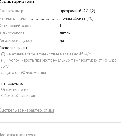
Характеристики:
Светофильтр:
прозрачный (2С-1,2)
Материал линз:
Поликарбонат (РС)
Оптический класс:
1
Вид носоупора:
литой
Регулировка дужек:
да
Свойство линзы:
• (F) - механическое воздействие частиц до 45 м/с
• (T) - устойчивость при экстремальных температурах от -5°С до
+55°С
• защита от УФ-излучения
Тип продукта:
• Открытые очки
• С боковой защитой
Смотреть все характеристики
Доставка в ваш город