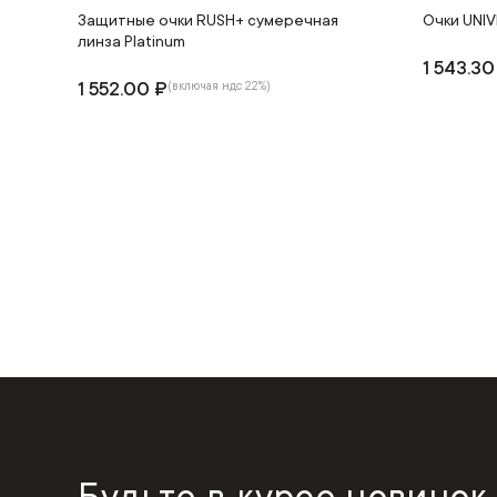
Защитные очки RUSH+ сумеречная
Очки UNIV
линза Platinum
1 543.30
1 552.00 ₽
(включая ндс 22%)