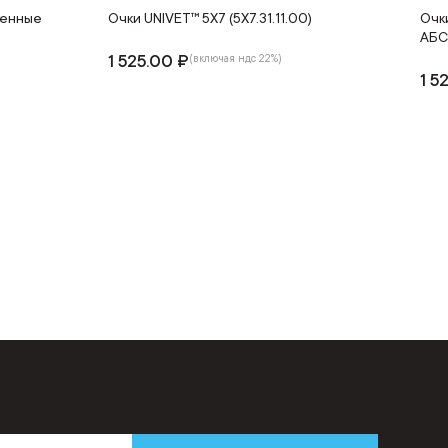
ненные
Очки UNIVET™ 5Х7 (5X7.31.11.00)
Очк
АБС
1 525.00 ₽
(включая ндс 22%)
1 5