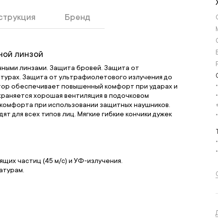
струкция
Бренд
ной линзой
ными линзами. Защита бровей. Защита от
турах. Защита от ультрафиолетового излучения до
тор обеспечивает повышенный комфорт при ударах и
охраняется хорошая вентиляция в подочковом
 комфорта при использовании защитных наушников.
ят для всех типов лиц. Мягкие гибкие кончики дужек
тящих частиц (45 м/с) и УФ-излучения.
атурам.