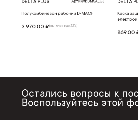
DELTA PLUS
DELTA P
Артикул: DMSALGJ
Полукомбинезон рабочий D-MACH
Каска защ
электрои
3 970.00 ₽
(включая ндс 22%)
869.00 
Остались вопросы к по
Воспользуйтесь этой ф