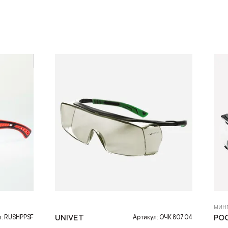
МИН
UNIVET
РО
л: RUSHPPSF
Артикул: ОЧК 807.04