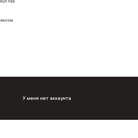
кул: пер
тексом
У меня нет аккаунта