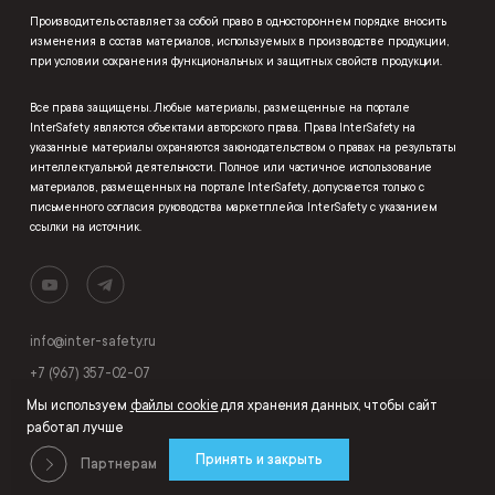
Производитель оставляет за собой право в одностороннем порядке вносить
изменения в состав материалов, используемых в производстве продукции,
при условии сохранения функциональных и защитных свойств продукции.
Все права защищены. Любые материалы, размещенные на портале
InterSafety являются объектами авторского права. Права InterSafety на
указанные материалы охраняются законодательством о правах на результаты
интеллектуальной деятельности. Полное или частичное использование
материалов, размещенных на портале InterSafety, допускается только с
письменного согласия руководства маркетплейса InterSafety с указанием
ссылки на источник.
info@inter-safety.ru
+7 (967) 357-02-07
Мы используем
файлы cookie
для хранения данных, чтобы сайт
работал лучше
Принять и закрыть
Партнерам