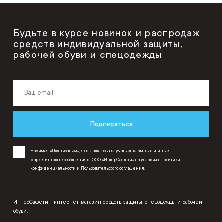
Будьте в курсе новинок и распродаж
средств индивидуальной защиты,
рабочей обуви и спецодежды
Подписаться
Нажимая «Подписаться», я соглашаюсь получать рекламные и иные
маркетинговые сообщения от ООО «ИнтерСафети» на условиях
Политики
конфиденциальности
и
Пользовательского соглашения
.
ИнтерСафети – интернет-магазин средств защиты, спецодежды и рабочей
обуви.