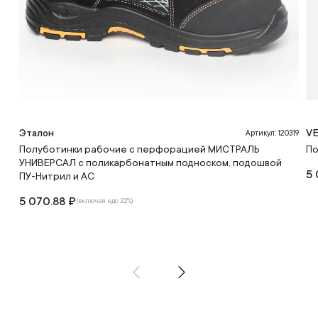
Эталон
V
Артикул: 120319
Полуботинки рабочие с перфорацией МИСТРАЛЬ
По
УНИВЕРСАЛ с поликарбонатным подноском, подошвой
5 
ПУ-Нитрил и АС
5 070.88 ₽
(включая ндс 22%)