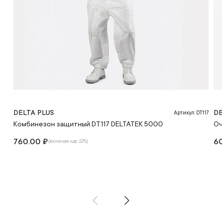
DELTA PLUS
DE
Артикул: DT117
Комбинезон защитный DT117 DELTATEK 5000
Оч
760.00 ₽
6
(включая ндс 22%)