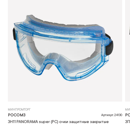
МИНПРОМТОРГ
МИ
РОСОМЗ
Р
Артикул: 24130
ЗН11 PANORAMA super (PС) очки защитные закрытые
ЗП