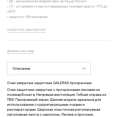
• (B) - механическое воздействие частиц до 120 м/с
• (T) - устойчивость при экстремальных температурах от -5°С до
+55°С
• защита от УФ-излучения
Смотреть все характеристики
Доставка в ваш город
Описание
Очки закрытые защитные GALERAS прозрачные
Очки защитные закрытые с прозрачными линзами из
поликарбоната. Непрямая вентиляция. Гибкая оправа из
ПВХ. Панорамный экран. Данная модель идеальна для
использования с корригирующими очками и
респираторами. Широкая эластичная регулируемая
наголовная лента с наклоном. Легкие и прочные,