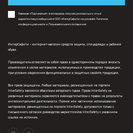
Нажимая «Подписаться», я соглашаюсь получать рекламные и иные
маркетинговые сообщения от ООО «ИнтерСафети» на условиях
Политики
конфиденциальности
и
Пользовательского соглашения
.
ИнтерСафети – интернет-магазин средств защиты, спецодежды и рабочей
обуви.
Производитель оставляет за собой право в одностороннем порядке вносить
изменения в состав материалов, используемых в производстве продукции,
при условии сохранения функциональных и защитных свойств продукции.
Все права защищены. Любые материалы, размещенные на портале
InterSafety являются объектами авторского права. Права InterSafety на
указанные материалы охраняются законодательством о правах на результаты
интеллектуальной деятельности. Полное или частичное использование
материалов, размещенных на портале InterSafety, допускается только с
письменного согласия руководства маркетплейса InterSafety с указанием
ссылки на источник.