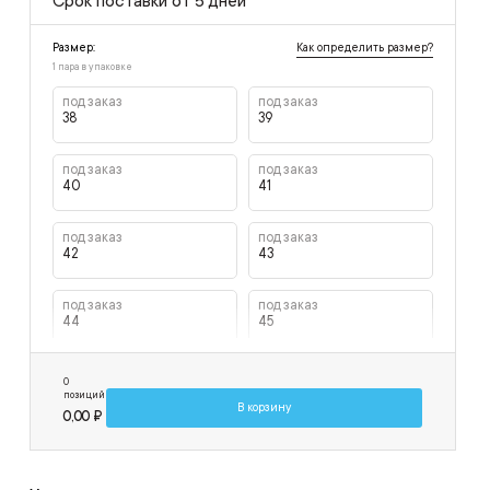
Срок поставки от 5 дней
Как определить размер?
Размер:
1 пара в упаковке
под заказ
под заказ
38
39
под заказ
под заказ
40
41
под заказ
под заказ
42
43
под заказ
под заказ
44
45
под заказ
под заказ
0
46
47
позиций
В корзину
0,00 ₽
под заказ
48