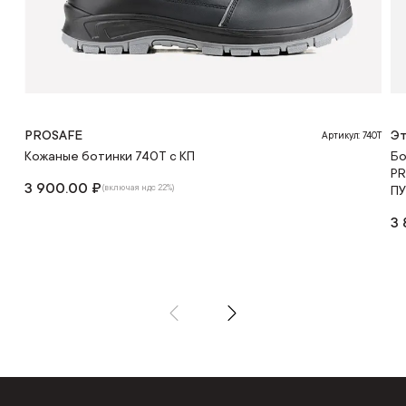
PROSAFE
Эт
Артикул: 740Т
Кожаные ботинки 740Т с КП
Бо
PR
3 900.00 ₽
(включая ндс 22%)
ПУ
3 