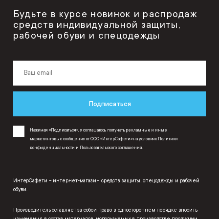
Будьте в курсе новинок и распродаж
средств индивидуальной защиты,
рабочей обуви и спецодежды
Подписаться
Нажимая «Подписаться», я соглашаюсь получать рекламные и иные
маркетинговые сообщения от ООО «ИнтерСафети» на условиях
Политики
конфиденциальности
и
Пользовательского соглашения
.
ИнтерСафети – интернет-магазин средств защиты, спецодежды и рабочей
обуви.
Производитель оставляет за собой право в одностороннем порядке вносить