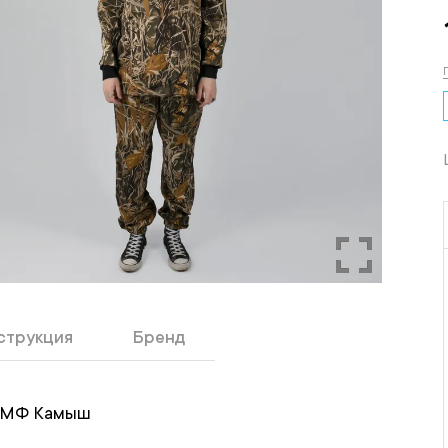
струкция
Бренд
 КМФ Камыш