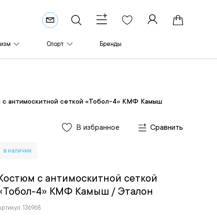
ризм
Спорт
Бренды
 с антимоскитной сеткой «Тобол-4» КМФ Камыш
В избранное
Сравнить
в наличии
Костюм с антимоскитной сеткой
«Тобол-4» КМФ Камыш
/ Эталон
Артикул: 136968