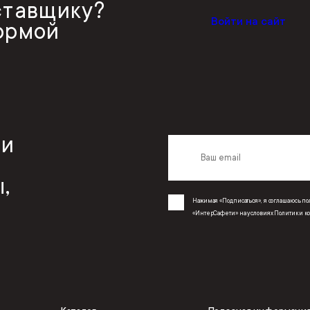
ставщику?
Войти на сайт
ормой
 и
,
Нажимая «Подписаться», я соглашаюсь 
«ИнтерСафети» на условиях
Политики к