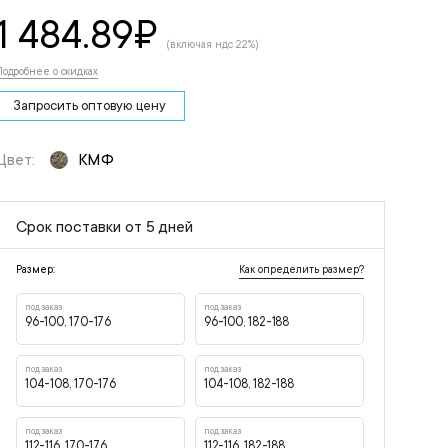
1 484.89
₽
(включая ндс 22%)
Подробнее о скидках
Запросить оптовую цену
Цвет:
КМФ
Срок поставки от 5 дней
Как определить размер?
Размер:
под заказ
под заказ
96-100, 170-176
96-100, 182-188
под заказ
под заказ
104-108, 170-176
104-108, 182-188
под заказ
под заказ
112-116, 170-176
112-116, 182-188