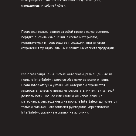
ИнтерСафети – интернет-магазин средств защиты,
спецодежды и рабочей обуви.
Производитель оставляет за собой право в одностороннем
порядке вносить изменения в состав материалов,
используемых в производстве продукции, при условии
сохранения функциональных и защитных свойств продукции.
Все права защищены. Любые материалы, размещенные на
портале InterSafety являются объектами авторского права.
Права InterSafety на указанные материалы охраняются
законодательством о правах на результаты интеллектуальной
деятельности. Полное или частичное использование
материалов, размещенных на портале InterSafety, допускается
только с письменного согласия руководства маркетплейса
InterSafety с указанием ссылки на источник.