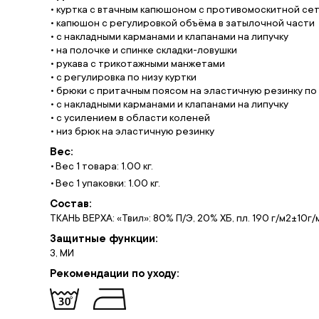
• куртка с втачным капюшоном с противомоскитной сет
• капюшон с регулировкой объёма в затылочной части
• с накладными карманами и клапанами на липучку
• на полочке и спинке складки-ловушки
• рукава с трикотажными манжетами
• с регулировка по низу куртки
• брюки с притачным поясом на эластичную резинку по
• с накладными карманами и клапанами на липучку
• с усилением в области коленей
• низ брюк на эластичную резинку
Вес:
Вес 1 товара: 1.00 кг.
Вес 1 упаковки: 1.00 кг.
Состав:
ТКАНЬ ВЕРХА: «Твил»: 80% П/Э, 20% ХБ, пл. 190 г/м2±10г/
Защитные функции:
З, МИ
Рекомендации по уходу: