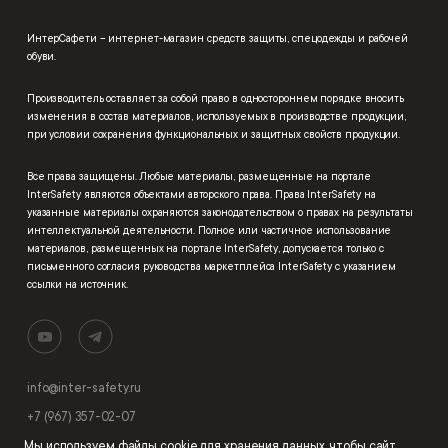
ИнтерСафети – интернет-магазин средств защиты, спецодежды и рабочей
обуви.
Производитель оставляет за собой право в одностороннем порядке вносить
изменения в состав материалов, используемых в производстве продукции,
при условии сохранения функциональных и защитных свойств продукции.
Все права защищены. Любые материалы, размещенные на портале
InterSafety являются объектами авторского права. Права InterSafety на
указанные материалы охраняются законодательством о правах на результаты
интеллектуальной деятельности. Полное или частичное использование
материалов, размещенных на портале InterSafety, допускается только с
письменного согласия руководства маркетплейса InterSafety с указанием
ссылки на источник.
info@inter-safety.ru
+7 (967) 357-02-07
Мы используем
файлы cookie
для хранения данных, чтобы сайт