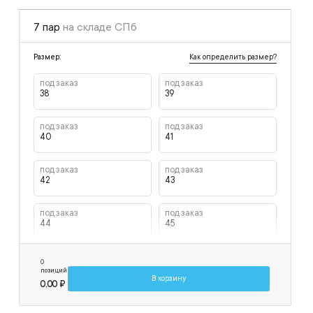
7 пар
на складе СПб
Как определить размер?
Размер:
под заказ
под заказ
38
39
под заказ
под заказ
40
41
под заказ
под заказ
42
43
под заказ
под заказ
44
45
под заказ
под заказ
0
46
47
позиций
В корзину
0,00 ₽
под заказ
2 пары на складе
48
49