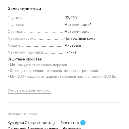
Характеристики:
2 пары на складе
2 пары на складе
50
51
Подошва:
ПУ/ТПУ
Подносок:
Металлический
1 пара на складе
Стелька:
Металлическая
52
Материал верха:
Натуральная кожа
Модель:
Мистраль
Материал подкладки:
Типика
Защитные свойства:
• Мп - защита от проколов, порезов
• З - защита от общих производственных загрязнений
• Мун 200 - защита от ударов в носочной части энергией 200 Дж
Смотреть все характеристики
Доставка в ваш город
Курьером 7 августа, пятница — бесплатно