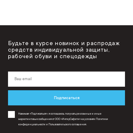
Будьте в курсе новинок и распродаж
средств индивидуальной защиты,
рабочей обуви и спецодежды
Подписаться
Нажимая «Подписаться», я соглашаюсь получать рекламные и иные
маркетинговые сообщения от ООО «ИнтерСафети» на условиях
Политики
конфиденциальности
и
Пользовательского соглашения
.