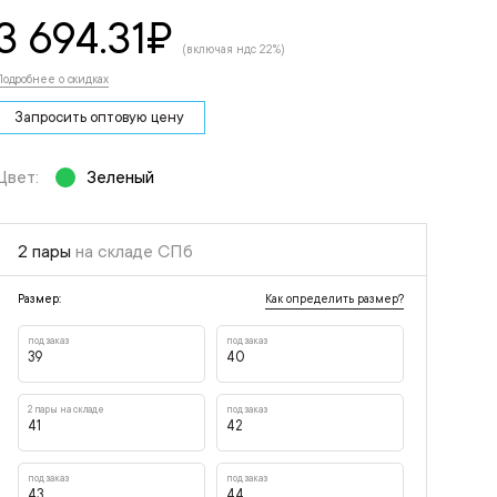
3 694.31
₽
(включая ндс 22%)
Подробнее о скидках
Запросить оптовую цену
Цвет:
Зеленый
2 пары
на складе СПб
Как определить размер?
Размер:
под заказ
под заказ
39
40
2 пары на складе
под заказ
41
42
под заказ
под заказ
43
44