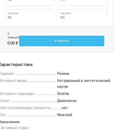
под заказ
под заказ
45
46
под заказ
0
47
позиций
В корзину
0,00 ₽
Характеристики:
Подошва:
Резина
Материал верха:
Натуральный и синтетический
каучук
Материал подкладки:
Хлопок
Сезон:
Демисезон
Светоотражающие элементы:
нет
Пол:
Мужской
Назначение:
• Активный отдых