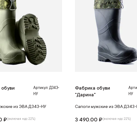
 обуви
Фабрика обуви
Артикул: Д343-
Арти
НУ
НУ
"
"Дарина"
ужские из ЭВА Д343-НУ
Сапоги мужские из ЭВА Д343-
0 ₽
3 490.00 ₽
(включая ндс 22%)
(включая ндс 22%)