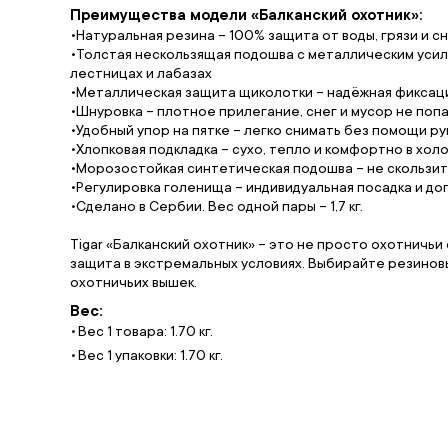
Преимущества модели «Балканский охотник»:
•Натуральная резина – 100% защита от воды, грязи и с
•Толстая нескользящая подошва с металлическим усиле
лестницах и лабазах
•Металлическая защита щиколотки – надёжная фиксаци
•Шнуровка – плотное прилегание, снег и мусор не поп
•Удобный упор на пятке – легко снимать без помощи ру
•Хлопковая подкладка – сухо, тепло и комфортно в хол
•Морозостойкая синтетическая подошва – не скользит
•Регулировка голенища – индивидуальная посадка и д
•Сделано в Сербии. Вес одной пары – 1,7 кг.
Tigar «Балканский охотник» – это не просто охотничьи
защита в экстремальных условиях. Выбирайте резиновые
охотничьих вышек.
Вес:
Вес 1 товара: 1.70 кг.
Вес 1 упаковки: 1.70 кг.