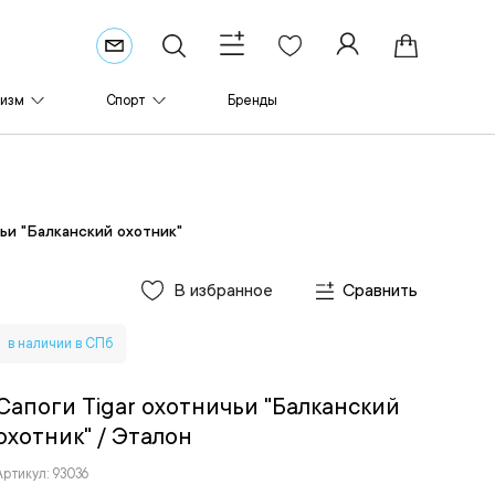
ризм
Спорт
Бренды
чьи "Балканский охотник"
В избранное
Сравнить
в наличии в СПб
Сапоги Tigar охотничьи "Балканский
охотник"
/ Эталон
Артикул: 93036