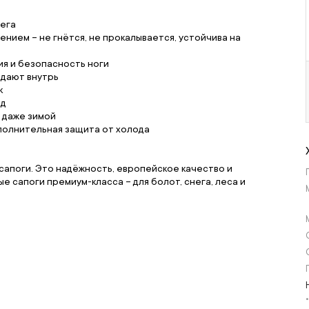
нега
нием – не гнётся, не прокалывается, устойчива на
я и безопасность ноги
адают внутрь
к
од
 даже зимой
ополнительная защита от холода
 сапоги. Это надёжность, европейское качество и
 сапоги премиум-класса – для болот, снега, леса и