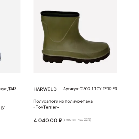
HARWELD
кул: Д343-
Артикул: С1300-1 TOY TERRIER
Полусапоги из полиуретана
«ToyTerrier»
НУ
4 040.00 ₽
(включая ндс 22%)