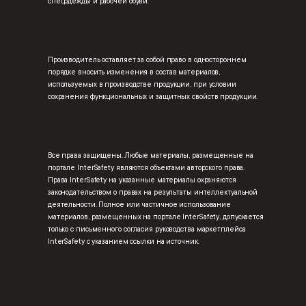
спецодежды и рабочей обуви.
Производитель оставляет за собой право в одностороннем
порядке вносить изменения в состав материалов,
используемых в производстве продукции, при условии
сохранения функциональных и защитных свойств продукции.
Все права защищены. Любые материалы, размещенные на
портале InterSafety являются объектами авторского права.
Права InterSafety на указанные материалы охраняются
законодательством о правах на результаты интеллектуальной
деятельности. Полное или частичное использование
материалов, размещенных на портале InterSafety, допускается
только с письменного согласия руководства маркетплейса
InterSafety с указанием ссылки на источник.