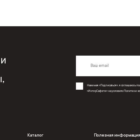
 и
,
Нажимая «Подписаться», я соглашаюсь 
«ИнтерСафети» на условиях
Политики к
Каталог
Полезная информаци