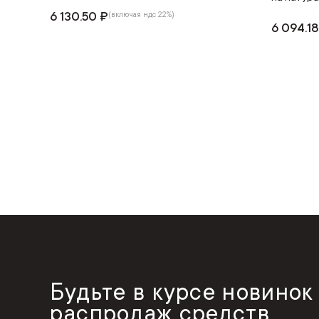
6 130.50 ₽
(включая ндс 22%)
6 094.18
Будьте в курсе новинок
распродаж средств