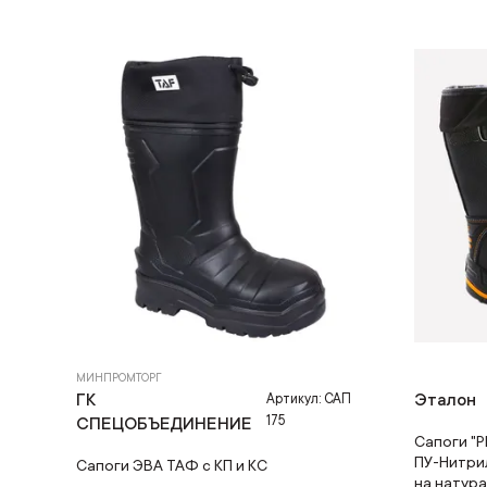
МИНПРОМТОРГ
ГК
Эталон
Артикул: САП
175
СПЕЦОБЪЕДИНЕНИЕ
Сапоги "
ПУ-Нитри
Сапоги ЭВА ТАФ с КП и КС
на натур