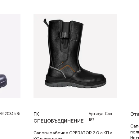
ГК
Эт
ER 20345.S5
Артикул: Сап
182
СПЕЦОБЪЕДИНЕНИЕ
Сап
пол
Сапоги рабочие OPERATOR 2.0 с КП и
Нит
КС шерст.мех