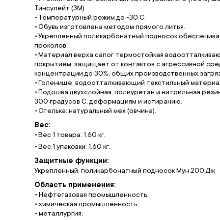
Тинсулейт (ЗМ).
Температурный режим до -30 С.
Обувь изготовлена методом прямого литья.
Укрепленный поликарбонатный подносок обеспечивае
проколов.
Материал верха сапог термостойкая водоотталкивающ
покрытием, защищает от контактов с агрессивной сре
концентрации до 30%, общих производственных загря
Голенище: водоотталкивающий текстильный материа
Подошва двухслойная, полиуретан и нитрильная резин
300 градусов С, деформациям и истиранию.
Стелька: натуральный мех (овчина).
Вес:
Вес 1 товара: 1.60 кг.
Вес 1 упаковки: 1.60 кг.
Защитные функции:
Укрепленный, поликарбонатный подносок Мун 200 Дж
Область применения:
• Нефтегазовая промышленность;
• химическая промышленность;
• металлургия;