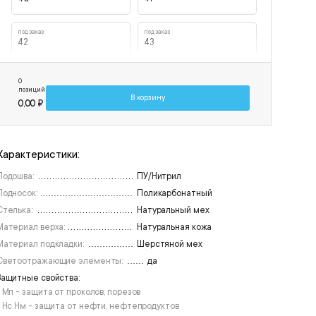
под заказ
под заказ
42
43
1 пара на складе
под заказ
0
44
45
позиций
В корзину
0,00 ₽
1 пара на складе
под заказ
46
47
Характеристики:
1 пара на складе
48
Подошва:
ПУ/Нитрил
Подносок:
Поликарбонатный
Стелька:
Натуральный мех
Материал верха:
Натуральная кожа
Материал подкладки:
Шерстяной мех
Светоотражающие элементы:
да
Защитные свойства:
• Мп - защита от проколов, порезов
• Нс Нм - защита от нефти, нефтепродуктов