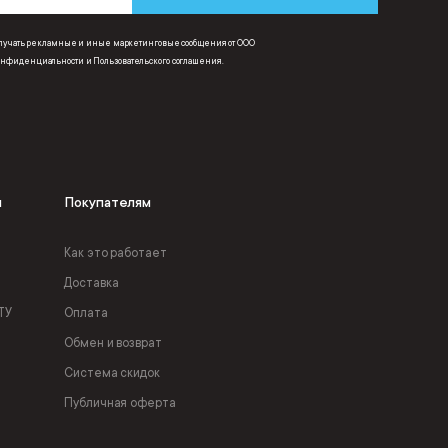
получать рекламные и иные маркетинговые сообщения от ООО
онфиденциальности
и
Пользовательского соглашения
.
я
Покупателям
Как это работает
Доставка
ТУ
Оплата
Обмен и возврат
Система скидок
Публичная оферта