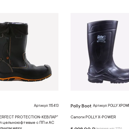
Polly Boot
Артикул: 115413
Артикул: POLLY XPOW
PERFECT PROTECTION-КЕВЛАР"
Сапоги POLLY X-POWER
л цельноюфтевые с ПП и АС
альном меху
(включая ндс 22%)