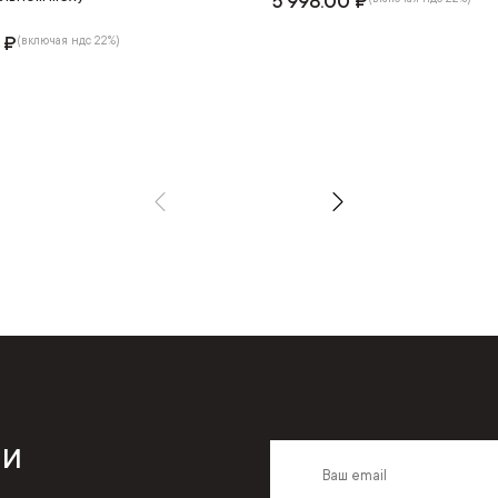
5 998.00 ₽
 ₽
(включая ндс 22%)
 и