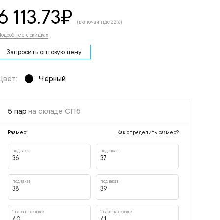
6 113.73
₽
(включая ндс 22%)
Подробнее о скидках
Запросить оптовую цену
Цвет:
Чёрный
5 пар
на складе СПб
Как определить размер?
Размер:
под заказ
под заказ
36
37
под заказ
под заказ
38
39
1 пара на складе
1 пара на складе
40
41