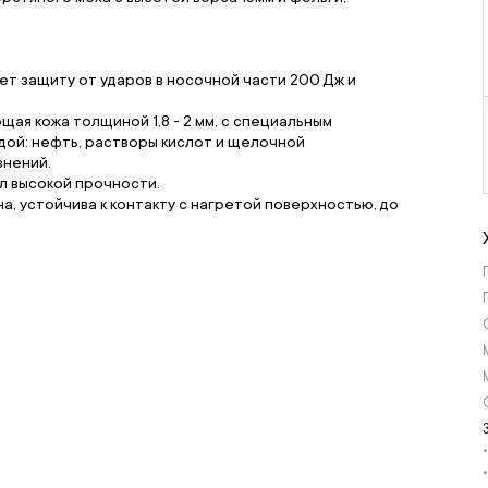
т защиту от ударов в носочной части 200 Дж и
ая кожа толщиной 1,8 - 2 мм, с специальным
дой: нефть, растворы кислот и щелочной
знений.
л высокой прочности.
а, устойчива к контакту с нагретой поверхностью, до