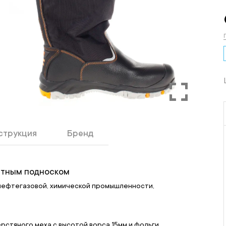
струкция
Бренд
тным подноском
 нефтегазовой, химической промышленности,
рстяного меха с высотой ворса 15мм и фольги,