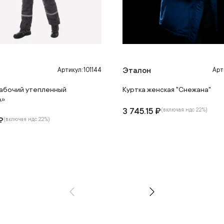
Эталон
Артикул: 101144
Арт
абочий утепленный
Куртка женская "Снежана"
А»
3 745.15 ₽
(включая ндс 22%)
₽
(включая ндс 22%)