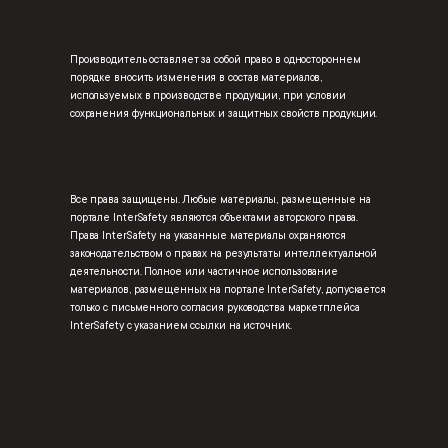
Производитель оставляет за собой право в одностороннем
порядке вносить изменения в состав материалов,
используемых в производстве продукции, при условии
сохранения функциональных и защитных свойств продукции.
Все права защищены. Любые материалы, размещенные на
портале InterSafety являются объектами авторского права.
Права InterSafety на указанные материалы охраняются
законодательством о правах на результаты интеллектуальной
деятельности. Полное или частичное использование
материалов, размещенных на портале InterSafety, допускается
только с письменного согласия руководства маркетплейса
InterSafety с указанием ссылки на источник.