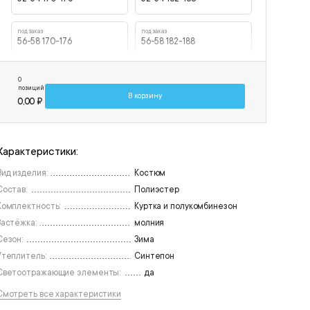
под заказ
под заказ
56-58 170-176
56-58 182-188
под заказ
под заказ
0
60-62 170-176
60-62 182-188
позиций
В корзину
0,00 ₽
Характеристики:
Вид изделия:
Костюм
Состав:
Полиэстер
Комплектность:
Куртка и полукомбинезон
Застёжка:
молния
Сезон:
Зима
Утеплитель:
Синтепон
Светоотражающие элементы:
да
Смотреть все характеристики