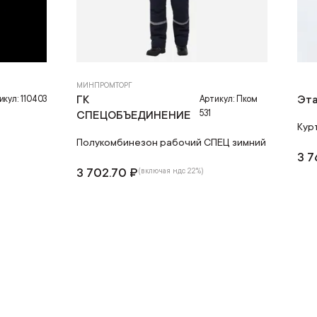
МИНПРОМТОРГ
ГК
Эт
икул: 110403
Артикул: Пком
531
СПЕЦОБЪЕДИНЕНИЕ
Курт
Полукомбинезон рабочий СПЕЦ зимний
3 7
3 702.70 ₽
(включая ндс 22%)