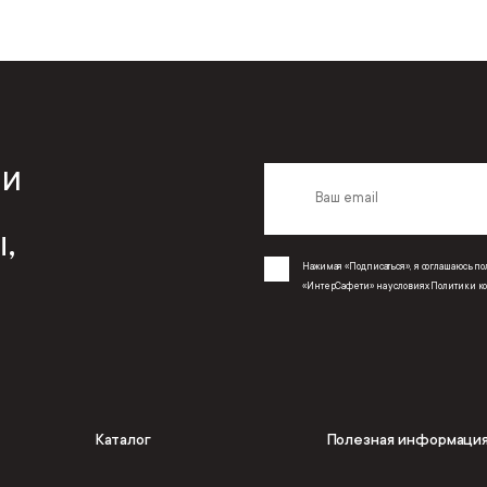
 и
,
Нажимая «Подписаться», я соглашаюсь 
«ИнтерСафети» на условиях
Политики к
Каталог
Полезная информаци