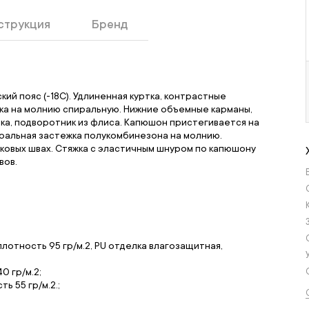
струкция
Бренд
кий пояс (-18С). Удлиненная куртка, контрастные
ка на молнию спиральную. Нижние объемные карманы,
ка, подворотник из флиса. Капюшон пристегивается на
тральная застежка полукомбинезона на молнию.
ковых швах. Стяжка с эластичным шнуром по капюшону
вов.
плотность 95 гр/м.2, PU отделка влагозащитная,
0 гр/м.2;
ь 55 гр/м.2.;