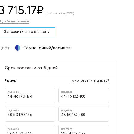
3 715.17
₽
(включая ндс 22%)
Подробнее о скидках
Запросить оптовую цену
Цвет:
Темно-синий/василек
Срок поставки от 5 дней
Как определить размер?
Размер:
под заказ
под заказ
44-46 170-176
44-46 182-188
под заказ
под заказ
48-50 170-176
48-50 182-188
под заказ
под заказ
52-54 170-176
52-54 182-188