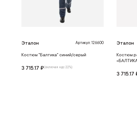
Эталон
Эталон
Артикул: 126600
Костюм "Балтика" синий/серый
Костюм р
«БАЛТИК
3 715.17 ₽
(включая ндс 22%)
3 715.17 