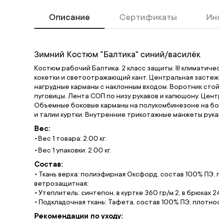
Описание
Сертификаты
Ин
Зимний Костюм "Балтика" синий/василёк
Костюм рабочий Балтика. 2 класс защиты. III климатичес
кокетки и светоотражающий кант. Центральная застеж
нагрудные карманы с наклонным входом. Воротник стой
пуговицы. Лента СОП по низу рукавов и капюшону. Цен
Объемные боковые карманы на полукомбинезоне на бо
и талии куртки. Внутренние трикотажные манжеты рука
Вес:
Вес 1 товара: 2.00 кг.
Вес 1 упаковки: 2.00 кг.
Состав:
• Ткань верха: полиэфирная Оксфорд, состав 100% ПЭ, 
ветрозащитная;
• Утеплитель: синтепон, в куртке 360 гр/м.2, в брюках 24
• Подкладочная ткань: Тафета, состав 100% ПЭ, плотност
Рекомендации по уходу: