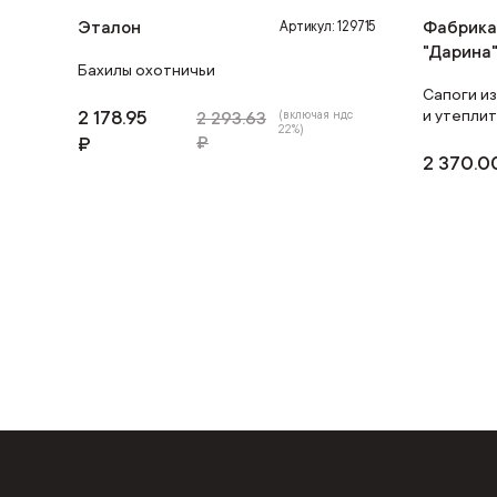
Эталон
Фабрика
Артикул: 129715
"Дарина
Бахилы охотничьи
Сапоги из
2 178.95
и утеплит
2 293.63
(включая ндс
22%)
₽
₽
2 370.0