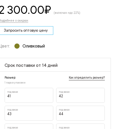
2 300.00
₽
(включая ндс 22%)
Подробнее о скидках
Запросить оптовую цену
Цвет:
Оливковый
Срок поставки от 14 дней
Как определить размер?
Размер:
1 пара в упаковке
под заказ
под заказ
41
42
под заказ
под заказ
43
44
под заказ
под заказ