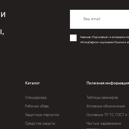
 и
,
Нажимая «Подписаться», я соглашаюсь 
«ИнтерСафети» на условиях
Политики к
Каталог
Полезная информаци
Спецодежда
Таблицы размеров
Рабочая обувь
Условные обозначения
Защитные перчатки
Основные ТР ТС, ГОСТ и 
Средства защиты
Частые задаваемые