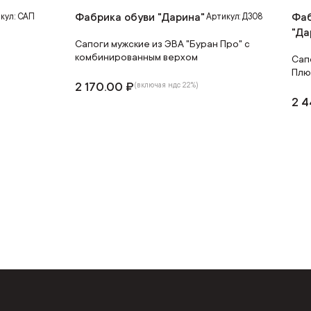
Фабрика обуви "Дарина"
Фаб
кул: САП
Артикул: Д308
"Да
Сапоги мужские из ЭВА "Буран Про" с
комбинированным верхом
Сап
Плю
2 170.00 ₽
(включая ндс 22%)
2 4