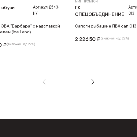
МИНПРОМТОРГ
 обуви
ГК
Артикул: Д543-
Арти
НУ
013
"
СПЕЦОБЪЕДИНЕНИЕ
 ЭВА "Барбара" с надставкой
Сапоги рыбацкие ПВХ сап 013
елем (Ice Land)
2 226.50 ₽
(включая ндс 22%)
0 ₽
(включая ндс 22%)