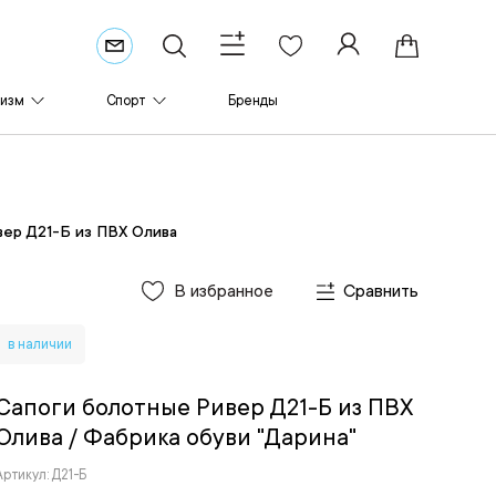
ризм
Спорт
Бренды
вер Д21-Б из ПВХ Олива
В избранное
Сравнить
в наличии
Сапоги болотные Ривер Д21-Б из ПВХ
Олива
/ Фабрика обуви "Дарина"
Артикул: Д21-Б