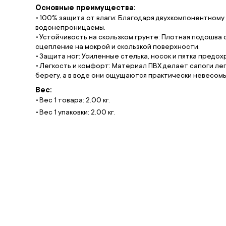
Основные преимущества:
100% защита от влаги: Благодаря двухкомпонентному
водонепроницаемы.
Устойчивость на скользком грунте: Плотная подошв
сцепление на мокрой и скользкой поверхности.
Защита ног: Усиленные стелька, носок и пятка предох
Легкость и комфорт: Материал ПВХ делает сапоги лег
берегу, а в воде они ощущаются практически невесом
Вес:
Вес 1 товара: 2.00 кг.
Вес 1 упаковки: 2.00 кг.