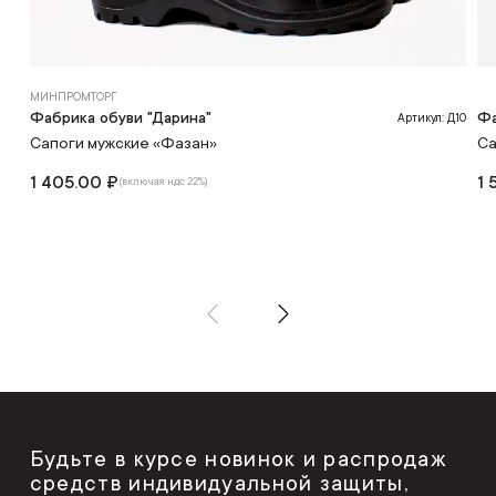
МИНПРОМТОРГ
Фабрика обуви "Дарина"
Фа
Артикул: Д10
Сапоги мужские «Фазан»
Са
1 405.00 ₽
1 
(включая ндс 22%)
Будьте в курсе новинок и распродаж
средств индивидуальной защиты,