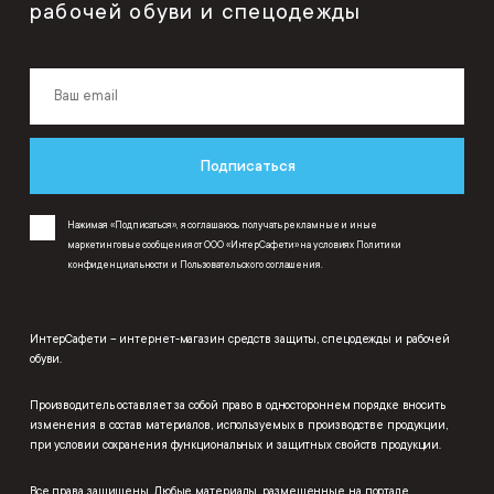
рабочей обуви и спецодежды
Подписаться
Нажимая «Подписаться», я соглашаюсь получать рекламные и иные
маркетинговые сообщения от ООО «ИнтерСафети» на условиях
Политики
конфиденциальности
и
Пользовательского соглашения
.
ИнтерСафети – интернет-магазин средств защиты, спецодежды и рабочей
обуви.
Производитель оставляет за собой право в одностороннем порядке вносить
изменения в состав материалов, используемых в производстве продукции,
при условии сохранения функциональных и защитных свойств продукции.
Все права защищены. Любые материалы, размещенные на портале