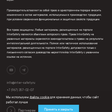
обуви.
Производитель оставляет за собой право в одностороннем порядке вносить
изменения в состав материалов, используемых в производстве продукции,
при условии сохранения функциональных и защитных свойств продукции.
Все права защищены. Любые материалы, размещенные на портале
InterSafety являются объектами авторского права. Права InterSafety на
указанные материалы охраняются законодательством о правах на результаты
интеллектуальной деятельности. Полное или частичное использование
материалов, размещенных на портале InterSafety, допускается только с
письменного согласия руководства маркетплейса InterSafety с указанием
ссылки на источник.
info@inter-safety.ru
+7 (967) 357-02-07
Мы используем
файлы cookie
для хранения данных, чтобы сайт
работал лучше
Принять и закрыть
Партнерам