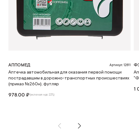
АППОМЕД
Ф
Артикул: 12811
Аптечка автомобильная для оказания первой помощи
Ап
пострадавшим в дорожно-транспортных происшествиях
"Ф
(приказ №260н), футляр
1 
978.00 ₽
(включая ндс 22%)