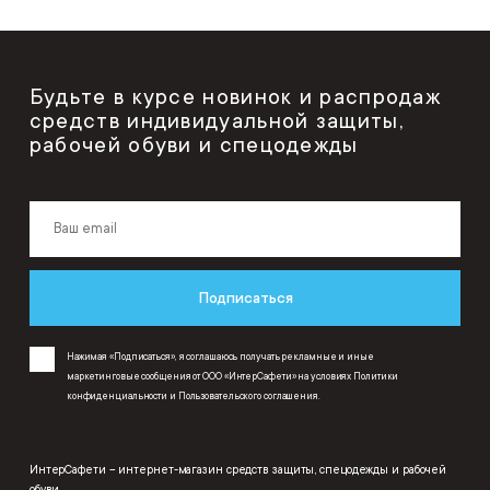
Будьте в курсе новинок и распродаж
средств индивидуальной защиты,
рабочей обуви и спецодежды
Подписаться
Нажимая «Подписаться», я соглашаюсь получать рекламные и иные
маркетинговые сообщения от ООО «ИнтерСафети» на условиях
Политики
конфиденциальности
и
Пользовательского соглашения
.
ИнтерСафети – интернет-магазин средств защиты, спецодежды и рабочей