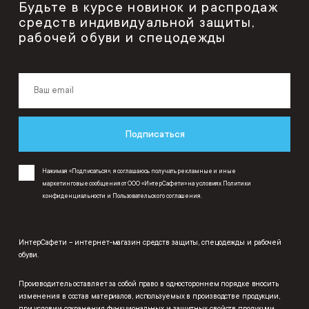
Будьте в курсе новинок и распродаж
средств индивидуальной защиты,
рабочей обуви и спецодежды
Подписаться
Нажимая «Подписаться», я соглашаюсь получать рекламные и иные
маркетинговые сообщения от ООО «ИнтерСафети» на условиях
Политики
конфиденциальности
и
Пользовательского соглашения
.
ИнтерСафети – интернет-магазин средств защиты, спецодежды и рабочей
обуви.
Производитель оставляет за собой право в одностороннем порядке вносить
изменения в состав материалов, используемых в производстве продукции,