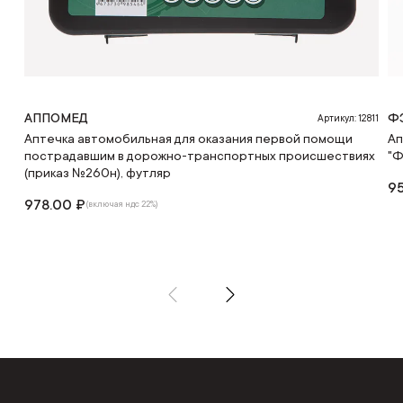
АППОМЕД
Ф
Артикул: 12811
Аптечка автомобильная для оказания первой помощи
Ап
пострадавшим в дорожно-транспортных происшествиях
"Ф
(приказ №260н), футляр
95
978.00 ₽
(включая ндс 22%)