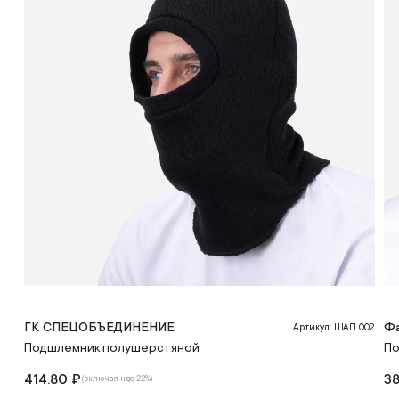
ГК СПЕЦОБЪЕДИНЕНИЕ
Ф
Артикул: ШАП 002
Подшлемник полушерстяной
По
414.80 ₽
3
(включая ндс 22%)