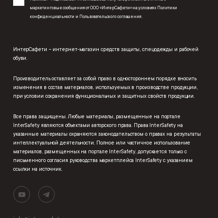
маркетинговые сообщения от ООО «ИнтерСафети» на условиях
Политики
конфиденциальности
и
Пользовательского соглашения
.
ИнтерСафети – интернет-магазин средств защиты, спецодежды и рабочей
обуви.
Производитель оставляет за собой право в одностороннем порядке вносить
изменения в состав материалов, используемых в производстве продукции,
при условии сохранения функциональных и защитных свойств продукции.
Все права защищены. Любые материалы, размещенные на портале
InterSafety являются объектами авторского права. Права InterSafety на
указанные материалы охраняются законодательством о правах на результаты
интеллектуальной деятельности. Полное или частичное использование
материалов, размещенных на портале InterSafety, допускается только с
письменного согласия руководства маркетплейса InterSafety с указанием
ссылки на источник.