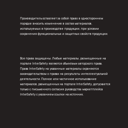
Производитель оставляет за собой право в одностороннем
порядке вносить изменения в состав материалов,
используемых в производстве продукции, при условии
сохранения функциональных и защитных свойств продукции.
Все права защищены. Любые материалы, размещенные на
портале InterSafety являются объектами авторского права.
Права InterSafety на указанные материалы охраняются
законодательством о правах на результаты интеллектуальной
деятельности. Полное или частичное использование
материалов, размещенных на портале InterSafety, допускается
только с письменного согласия руководства маркетплейса
InterSafety с указанием ссылки на источник.