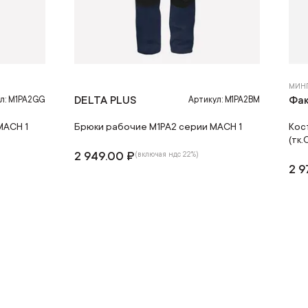
МИН
DELTA PLUS
Фа
л: M1PA2GG
Артикул: M1PA2BM
MACH 1
Брюки рабочие M1PA2 серии MACH 1
Кос
(тк.
2 949.00 ₽
(включая ндс 22%)
2 9