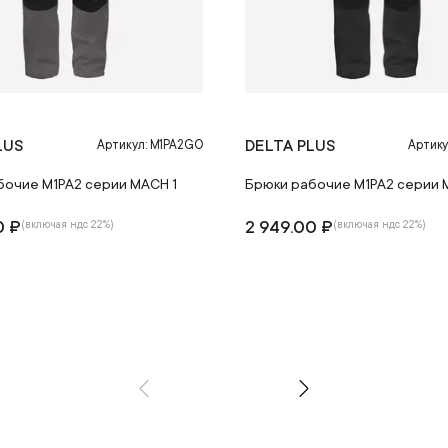
LUS
DELTA PLUS
Артикул: M1PA2GO
Артику
бочие M1PA2 серии MACH 1
Брюки рабочие M1PA2 серии 
0 ₽
2 949.00 ₽
(включая ндс 22%)
(включая ндс 22%)