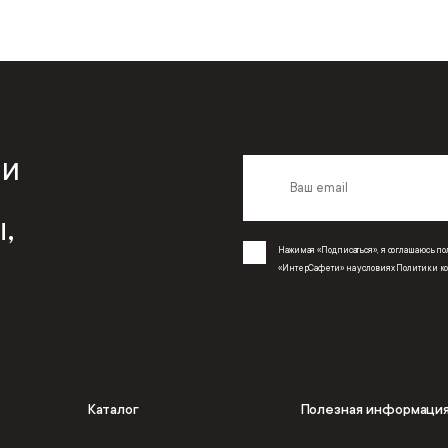
 и
,
Нажимая «Подписаться», я соглашаюсь 
«ИнтерСафети» на условиях
Политики к
Каталог
Полезная информаци