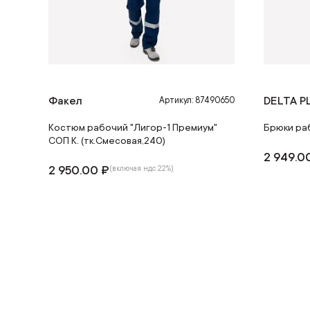
Факел
DELTA P
Артикул: 87490650
Костюм рабочий "Лигор-1 Премиум"
Брюки ра
СОП К. (тк.Смесовая,240)
2 949.0
2 950.00 ₽
(включая ндс 22%)