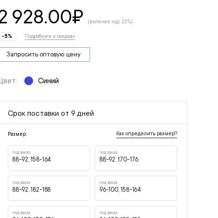
2 928.00
₽
(включая ндс 22%)
-5%
Подробнее о скидках
Запросить оптовую цену
Цвет:
Синий
Срок поставки от 9 дней
Как определить размер?
Размер:
под заказ
под заказ
88-92, 158-164
88-92, 170-176
под заказ
под заказ
88-92, 182-188
96-100, 158-164
под заказ
под заказ