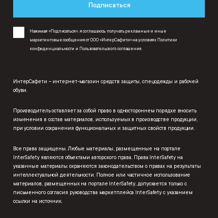
Подписаться
Нажимая «Подписаться», я соглашаюсь получать рекламные и иные
маркетинговые сообщения от ООО «ИнтерСафети» на условиях
Политики
конфиденциальности
и
Пользовательского соглашения
.
ИнтерСафети – интернет-магазин средств защиты, спецодежды и рабочей
обуви.
Производитель оставляет за собой право в одностороннем порядке вносить
изменения в состав материалов, используемых в производстве продукции,
при условии сохранения функциональных и защитных свойств продукции.
Все права защищены. Любые материалы, размещенные на портале
InterSafety являются объектами авторского права. Права InterSafety на
указанные материалы охраняются законодательством о правах на результаты
интеллектуальной деятельности. Полное или частичное использование
материалов, размещенных на портале InterSafety, допускается только с
письменного согласия руководства маркетплейса InterSafety с указанием
ссылки на источник.