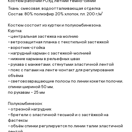
Костюм рабочий РОУД летний темно-синий
Ткань: смесовая, водоотталкивающая отделка
Состав: 80% полиэфир 20% хлопок, пл. 200 г/м²
Костюм состоит из куртки и полукомбинезона.
Куртка:
• центральная застежка на молнию
• ветрозащитная планка с текстильной застежкой
• воротник-стойка
• нагрудный карман с застежкой-молнией
• нижние карманы в рельефных швах
• рукава с манжетами, стянутыми эластичной лентой
• пояс с патами на ленте-контакт для регулирования
объёма
• световозвращающие полосы по линии кокетки полочки,
спинки шириной 50 мм,
по рукавам – 25 мм
Полукомбинезон:
• отрезной нагрудник
• бретели с эластичной тесьмой и с застёжкой на
фастексы
• объём спинки регулируется по линии талии эластичной
лентой