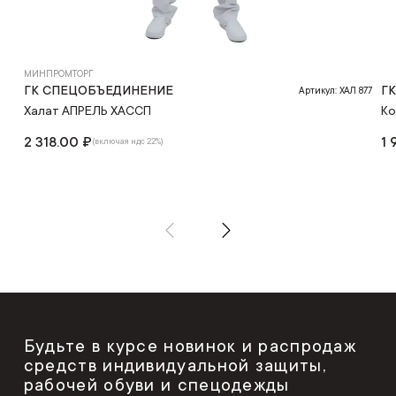
МИНПРОМТОРГ
ГК СПЕЦОБЪЕДИНЕНИЕ
Г
Артикул: ХАЛ 877
Халат АПРЕЛЬ ХАССП
К
2 318.00 ₽
1 
(включая ндс 22%)
Будьте в курсе новинок и распродаж
средств индивидуальной защиты,
рабочей обуви и спецодежды