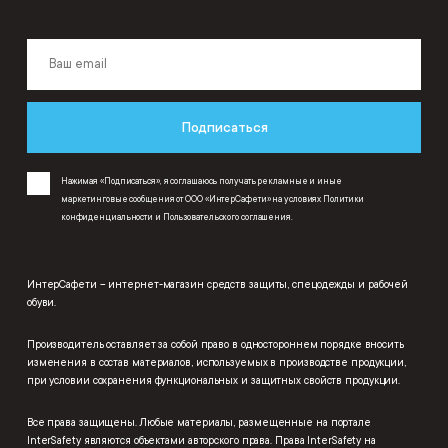
Подписаться
Нажимая «Подписаться», я соглашаюсь получать рекламные и иные
маркетинговые сообщения от ООО «ИнтерСафети» на условиях
Политики
конфиденциальности
и
Пользовательского соглашения
.
ИнтерСафети – интернет-магазин средств защиты, спецодежды и рабочей
обуви.
Производитель оставляет за собой право в одностороннем порядке вносить
изменения в состав материалов, используемых в производстве продукции,
при условии сохранения функциональных и защитных свойств продукции.
Все права защищены. Любые материалы, размещенные на портале
InterSafety являются объектами авторского права. Права InterSafety на