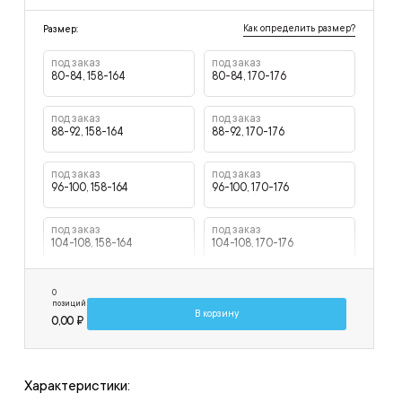
Как определить размер?
Размер:
под заказ
под заказ
80-84, 158-164
80-84, 170-176
под заказ
под заказ
88-92, 158-164
88-92, 170-176
под заказ
под заказ
96-100, 158-164
96-100, 170-176
под заказ
под заказ
104-108, 158-164
104-108, 170-176
под заказ
под заказ
0
112-116, 158-164
112-116, 170-176
позиций
В корзину
0,00 ₽
под заказ
под заказ
120-124, 158-164
120-124, 170-176
Характеристики: