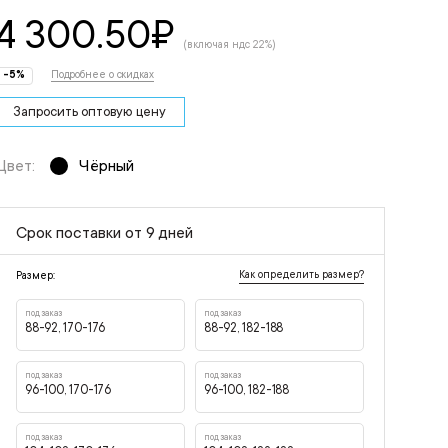
4 300.50
₽
(включая ндс 22%)
-5%
Подробнее о скидках
Запросить оптовую цену
Цвет:
Чёрный
Срок поставки от 9 дней
Как определить размер?
Размер:
под заказ
под заказ
88-92, 170-176
88-92, 182-188
под заказ
под заказ
96-100, 170-176
96-100, 182-188
под заказ
под заказ