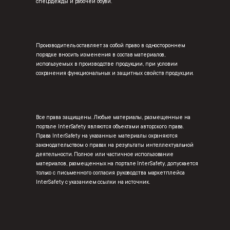
спецодежды и рабочей обуви.
Производитель оставляет за собой право в одностороннем
порядке вносить изменения в состав материалов,
используемых в производстве продукции, при условии
сохранения функциональных и защитных свойств продукции.
Все права защищены. Любые материалы, размещенные на
портале InterSafety являются объектами авторского права.
Права InterSafety на указанные материалы охраняются
законодательством о правах на результаты интеллектуальной
деятельности. Полное или частичное использование
материалов, размещенных на портале InterSafety, допускается
только с письменного согласия руководства маркетплейса
InterSafety с указанием ссылки на источник.