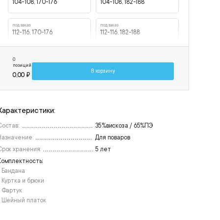
104-108, 170-176
104-108, 182-188
под заказ
под заказ
112-116, 170-176
112-116, 182-188
под заказ
под заказ
0
120-124, 170-176
120-124, 182-188
позиций
В корзину
0,00 ₽
Характеристики:
Состав:
35%вискоза / 65%ПЭ
Назначение:
Для поваров
Срок хранения:
5 лет
Комплектность:
• Бандана
• Куртка и брюки
• Фартук
• Шейный платок