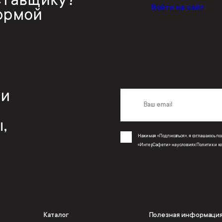
Войти на сайт
ормой
 и
,
Нажимая «Подписаться», я соглашаюсь 
«ИнтерСафети» на условиях
Политики к
Каталог
Полезная информаци