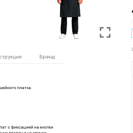
струкция
Бренд
шейного платка.
пат с фиксацией на кнопки
ных впадин и на спинке