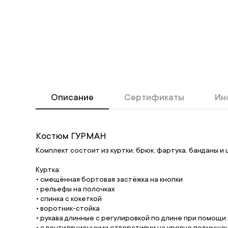
Описание
Сертификаты
Ин
Костюм ГУРМАН
Комплект состоит из куртки, брюк, фартука, банданы и 
Куртка:
• смещённая бортовая застёжка на кнопки
• рельефы на полочках
• спинка с кокеткой
• воротник-стойка
• рукава длинные с регулировкой по длине при помощи 
• с вентиляционными отверстиями на уровне подмышеч