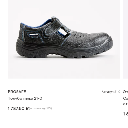
PROSAFE
Эт
Артикул: 21-0
Полуботинки 21-0
Са
ст
1 787.50 ₽
(включая ндс 22%)
1 