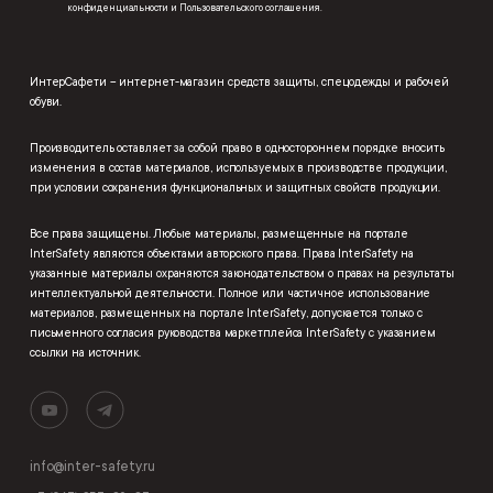
конфиденциальности
и
Пользовательского соглашения
.
ИнтерСафети – интернет-магазин средств защиты, спецодежды и рабочей
обуви.
Производитель оставляет за собой право в одностороннем порядке вносить
изменения в состав материалов, используемых в производстве продукции,
при условии сохранения функциональных и защитных свойств продукции.
Все права защищены. Любые материалы, размещенные на портале
InterSafety являются объектами авторского права. Права InterSafety на
указанные материалы охраняются законодательством о правах на результаты
интеллектуальной деятельности. Полное или частичное использование
материалов, размещенных на портале InterSafety, допускается только с
письменного согласия руководства маркетплейса InterSafety с указанием
ссылки на источник.
info@inter-safety.ru