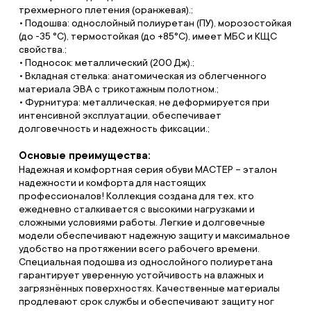
трехмерного плетения (оранжевая).;
• Подошва: однослойный полиуретан (ПУ), морозостойкая
(до -35 °С), термостойкая (до +85°С), имеет МБС и КЩС
свойства.;
• Подносок: металлический (200 Дж).;
• Вкладная стелька: анатомическая из облегченного
материала ЭВА с трикотажным полотном.;
• Фурнитура: металлическая, не деформируется при
интенсивной эксплуатации, обеспечивает
долговечность и надежность фиксации.;
Основые преимущества:
Надежная и комфортная серия обуви МАСТЕР – эталон
надежности и комфорта для настоящих
профессионалов! Коллекция создана для тех, кто
ежедневно сталкивается с высокими нагрузками и
сложными условиями работы. Легкие и долговечные
модели обеспечивают надежную защиту и максимальное
удобство на протяжении всего рабочего времени.
Специальная подошва из однослойного полиуретана
гарантирует уверенную устойчивость на влажных и
загрязнённых поверхностях. Качественные материалы
продлевают срок службы и обеспечивают защиту ног