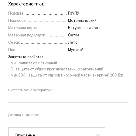
Характеристики:
под заказ
48
Подошва:
ПУ/ПУ
Подносок:
Металлический
Материал верха:
Натуральная кожа
Материал подкладки:
Сетка
Сезон:
Лето
Пол:
Мужской
Защитные свойства:
• Ми - защита от истираний
• З - защита от общих производственных загрязнений
• Мун 200 - защита от ударов в носочной части энергией 200 Дж
Смотреть все характеристики
Доставка в ваш город
Описание