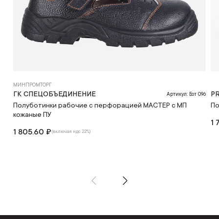
МИНПРОМТОРГ
ГК СПЕЦОБЪЕДИНЕНИЕ
P
Артикул: Бот 096
Полуботинки рабочие с перфорацией МАСТЕР с МП
По
кожаные ПУ
1 
1 805.60 ₽
(включая ндс 22%)