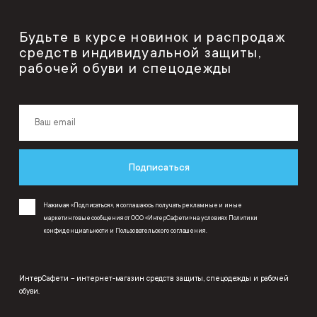
Будьте в курсе новинок и распродаж
средств индивидуальной защиты,
рабочей обуви и спецодежды
Подписаться
Нажимая «Подписаться», я соглашаюсь получать рекламные и иные
маркетинговые сообщения от ООО «ИнтерСафети» на условиях
Политики
конфиденциальности
и
Пользовательского соглашения
.
ИнтерСафети – интернет-магазин средств защиты, спецодежды и рабочей
обуви.