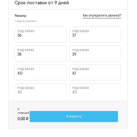
Срок поставки от 9 дней
Как определить размер?
Размер:
1 пара в упаковке
под заказ
под заказ
36
37
под заказ
под заказ
38
39
под заказ
под заказ
40
41
под заказ
под заказ
42
43
под заказ
под заказ
0
44
45
позиций
В корзину
0,00 ₽
под заказ
под заказ
46
47