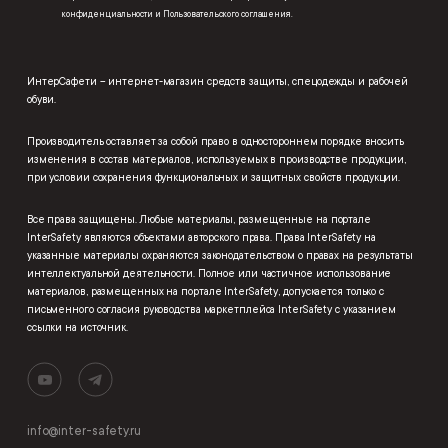
конфиденциальности
и
Пользовательского соглашения
.
ИнтерСафети – интернет-магазин средств защиты, спецодежды и рабочей
обуви.
Производитель оставляет за собой право в одностороннем порядке вносить
изменения в состав материалов, используемых в производстве продукции,
при условии сохранения функциональных и защитных свойств продукции.
Все права защищены. Любые материалы, размещенные на портале
InterSafety являются объектами авторского права. Права InterSafety на
указанные материалы охраняются законодательством о правах на результаты
интеллектуальной деятельности. Полное или частичное использование
материалов, размещенных на портале InterSafety, допускается только с
письменного согласия руководства маркетплейса InterSafety с указанием
ссылки на источник.
info@inter-safety.ru