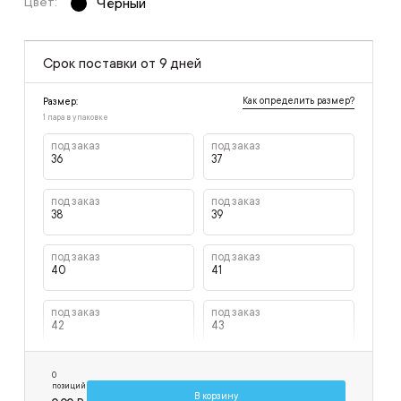
Цвет:
Чёрный
Срок поставки от 9 дней
Как определить размер?
Размер:
1 пара в упаковке
под заказ
под заказ
36
37
под заказ
под заказ
38
39
под заказ
под заказ
40
41
под заказ
под заказ
42
43
под заказ
под заказ
0
44
45
позиций
В корзину