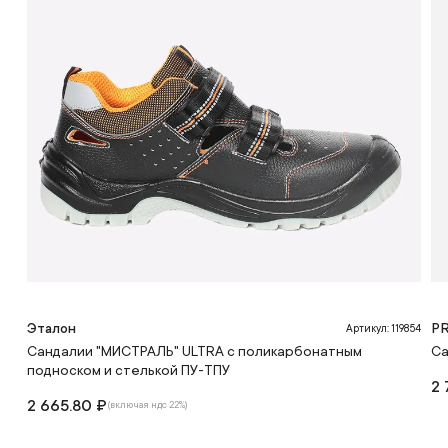
Эталон
P
Артикул: 119854
Сандалии "МИСТРАЛЬ" ULTRA с поликарбонатным
Са
подноском и стелькой ПУ-ТПУ
2 
2 665.80 ₽
(включая ндс 22%)