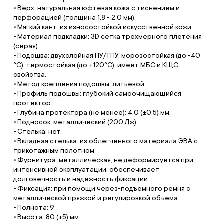
Верх: натуральная юфтевая кожа с тиснением и
перфорацией (толщина 1,8 - 2,0 мм).
Мягкий кант: из износостойкой искусственной кожи.
Материал подкладки: 3D сетка трехмерного плетения
(серая).
Подошва: двухслойная ПУ/ТПУ, морозостойкая (до -40
°С), термостойкая (до +120°С), имеет МБС и КЩС
свойства.
Метод крепления подошвы: литьевой.
Профиль подошвы: глубокий самоочищающийся
протектор.
Глубина протектора (не менее): 4,0 (±0,5) мм.
Подносок: металлический (200 Дж).
Стелька: нет.
Вкладная стелька: из облегченного материала ЭВА с
трикотажным полотном.
Фурнитура: металлическая, не деформируется при
интенсивной эксплуатации, обеспечивает
долговечность и надежность фиксации.
Фиксация: при помощи через-подъемного ремня с
металлической пряжкой и регулировкой объема.
Полнота: 9.
Высота: 80 (±5) мм.