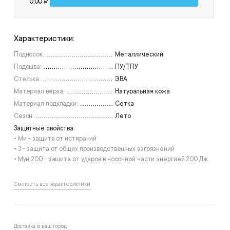
0,00 ₽
под заказ
под заказ
46
47
Характеристики:
под заказ
48
Подносок:
Металлический
Подошва:
ПУ/ТПУ
Стелька:
ЭВА
Материал верха:
Натуральная кожа
Материал подкладки:
Сетка
Сезон:
Лето
Защитные свойства:
• Ми - защита от истираний
• З - защита от общих производственных загрязнений
• Мун 200 - защита от ударов в носочной части энергией 200 Дж
Смотреть все характеристики
Доставка в ваш город