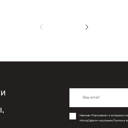
 и
,
Нажимая «Подписаться», я соглашаюсь 
«ИнтерСафети» на условиях
Политики к