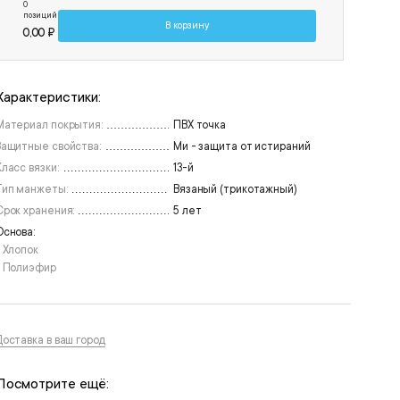
0
позиций
В корзину
0,00 ₽
Характеристики:
Материал покрытия:
ПВХ точка
Защитные свойства:
Ми - защита от истираний
Класс вязки:
13-й
Тип манжеты:
Вязаный (трикотажный)
Срок хранения:
5 лет
Основа:
• Хлопок
• Полиэфир
Доставка в ваш город
Посмотрите ещё: