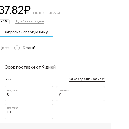
37.82
₽
(включая ндс 22%)
-5%
Подробнее о скидках
Запросить оптовую цену
Цвет:
Белый
Срок поставки от 9 дней
Как определить размер?
Размер:
под заказ
под заказ
8
9
под заказ
10