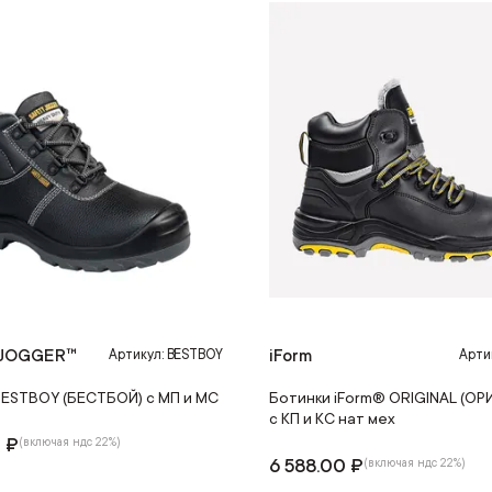
 JOGGER™
iForm
Артикул: BESTBOY
Арти
BESTBOY (БЕСТБОЙ) с МП и МС
Ботинки iForm® ORIGINAL (О
с КП и КС нат мех
0 ₽
(включая ндс 22%)
6 588.00 ₽
(включая ндс 22%)