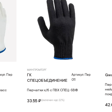
МИНПРОМТОРГ
ГК
Gw
кул: Пер
Артикул: Пер
011
СПЕЦОБЪЕДИНЕНИЕ
Пер
ней
ласс
Перчатки х/б с ПВХ СПЕЦ-SB®
пок
33.55 ₽
(включая ндс 22%)
42.