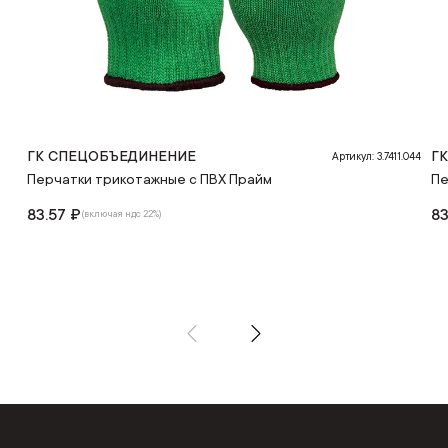
ГК СПЕЦОБЪЕДИНЕНИЕ
Г
Артикул: 3.7411.044
Перчатки трикотажные с ПВХ Прайм
Пе
83.57 ₽
83
(включая ндс 22%)