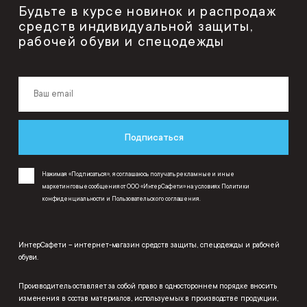
Будьте в курсе новинок и распродаж
средств индивидуальной защиты,
рабочей обуви и спецодежды
Подписаться
Нажимая «Подписаться», я соглашаюсь получать рекламные и иные
маркетинговые сообщения от ООО «ИнтерСафети» на условиях
Политики
конфиденциальности
и
Пользовательского соглашения
.
ИнтерСафети – интернет-магазин средств защиты, спецодежды и рабочей
обуви.
Производитель оставляет за собой право в одностороннем порядке вносить
изменения в состав материалов, используемых в производстве продукции,