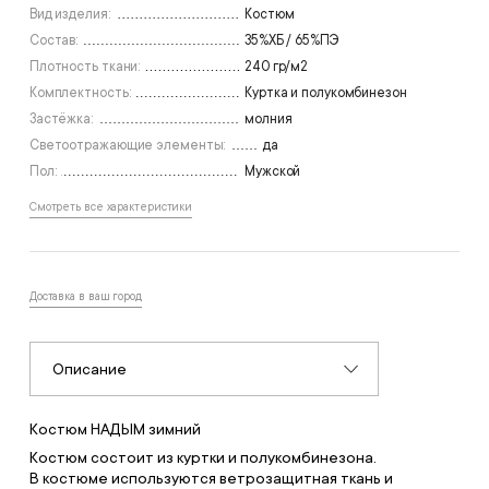
112-116, 182-188
112-116, 194-200
Вид изделия:
Костюм
Состав:
35%ХБ / 65%ПЭ
под заказ
под заказ
Плотность ткани:
240 гр/м2
120-124, 158-164
120-124, 170-176
Комплектность:
Куртка и полукомбинезон
Застёжка:
молния
под заказ
под заказ
Светоотражающие элементы:
120-124, 182-188
120-127, 194-200
да
Пол:
Мужской
Смотреть все характеристики
Доставка в ваш город
Описание
Костюм НАДЫМ зимний
Костюм состоит из куртки и полукомбинезона.
В костюме используются ветрозащитная ткань и