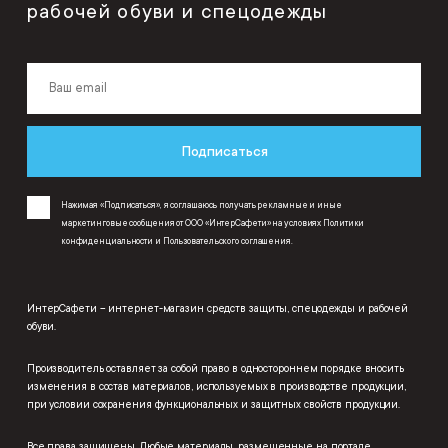
рабочей обуви и спецодежды
Подписаться
Нажимая «Подписаться», я соглашаюсь получать рекламные и иные
маркетинговые сообщения от ООО «ИнтерСафети» на условиях
Политики
конфиденциальности
и
Пользовательского соглашения
.
ИнтерСафети – интернет-магазин средств защиты, спецодежды и рабочей
обуви.
Производитель оставляет за собой право в одностороннем порядке вносить
изменения в состав материалов, используемых в производстве продукции,
при условии сохранения функциональных и защитных свойств продукции.
Все права защищены. Любые материалы, размещенные на портале