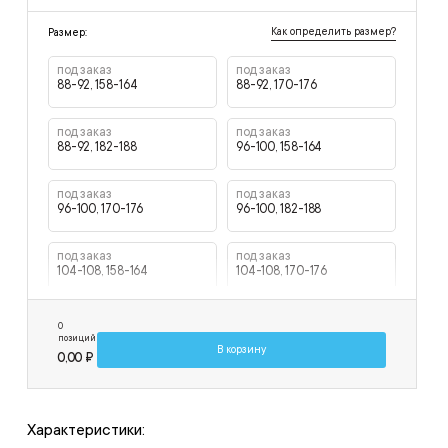
Как определить размер?
Размер:
под заказ
под заказ
88-92, 158-164
88-92, 170-176
под заказ
под заказ
88-92, 182-188
96-100, 158-164
под заказ
под заказ
96-100, 170-176
96-100, 182-188
под заказ
под заказ
104-108, 158-164
104-108, 170-176
под заказ
под заказ
0
104-108, 182-188
104-108, 194-200
позиций
В корзину
0,00 ₽
под заказ
под заказ
112-116, 158-164
112-116, 170-176
Характеристики:
под заказ
под заказ