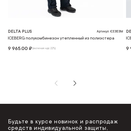
DELTA PLUS
DE
Артикул: ICEBEBM
ICEBERG полукомбинезон утепленный из полиэстера
IC
9 965.00 ₽
9 
(включая ндс 22%)
Будьте в курсе новинок и распродаж
средств индивидуальной защиты,