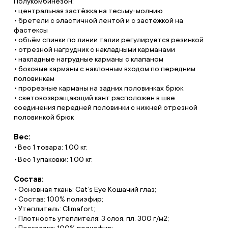
Полукомбинезон:
• центральная застёжка на тесьму-молнию
• бретели с эластичной лентой и с застёжкой на
фастексы
• объём спинки по линии талии регулируется резинкой
• отрезной нагрудник с накладными карманами
• накладные нагрудные карманы с клапаном
• боковые карманы с наклонным входом по передним
половинкам
• прорезные карманы на задних половинках брюк
• световозвращающий кант расположен в шве
соединения передней половинки с нижней отрезной
половинкой брюк
Вес:
Вес 1 товара: 1.00 кг.
Вес 1 упаковки: 1.00 кг.
Состав:
• Основная ткань: Cat’s Eye Кошачий глаз;
• Состав: 100% полиэфир;
• Утеплитель: Climafort;
• Плотность утеплителя: 3 слоя, пл. 300 г/м2;
• Подкладка: 100% полиэфир;