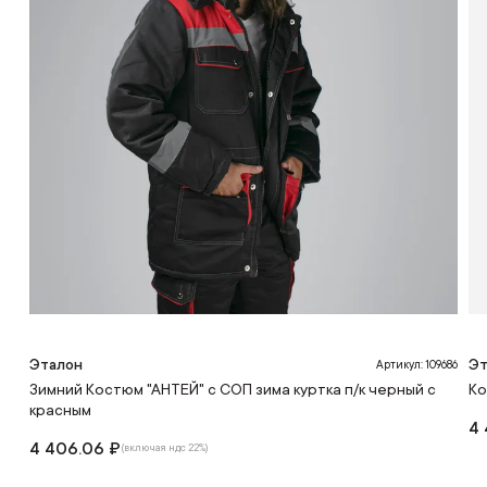
Эталон
Эт
Артикул: 109686
Зимний Костюм "АНТЕЙ" с СОП зима куртка п/к черный с
Ко
красным
4 
4 406.06 ₽
(включая ндс 22%)