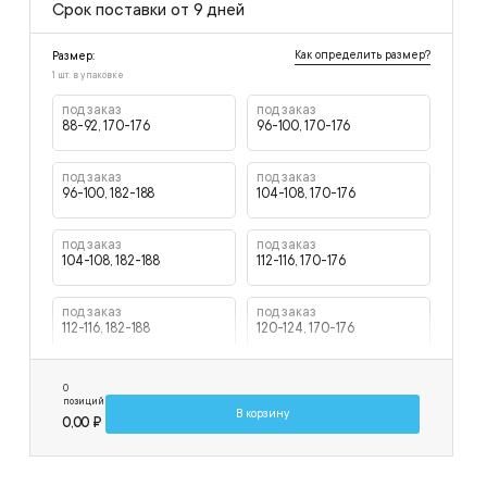
Срок поставки от 9 дней
Как определить размер?
Размер:
1 шт. в упаковке
под заказ
под заказ
88-92, 170-176
96-100, 170-176
под заказ
под заказ
96-100, 182-188
104-108, 170-176
под заказ
под заказ
104-108, 182-188
112-116, 170-176
под заказ
под заказ
112-116, 182-188
120-124, 170-176
под заказ
0
120-124, 182-188
позиций
В корзину
0,00 ₽