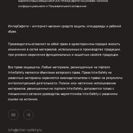
маркетинговые сообщения от ООО «ИнтерСафети» на условиях
Политики
конфиденциальности
и
Пользовательского соглашения
.
ИнтерСафети – интернет-магазин средств защиты, спецодежды и рабочей
обуви.
Производитель оставляет за собой право в одностороннем порядке вносить
изменения в состав материалов, используемых в производстве продукции,
при условии сохранения функциональных и защитных свойств продукции.
Все права защищены. Любые материалы, размещенные на портале
InterSafety являются объектами авторского права. Права InterSafety на
указанные материалы охраняются законодательством о правах на результаты
интеллектуальной деятельности. Полное или частичное использование
материалов, размещенных на портале InterSafety, допускается только с
письменного согласия руководства маркетплейса InterSafety с указанием
ссылки на источник.
info@inter-safety.ru