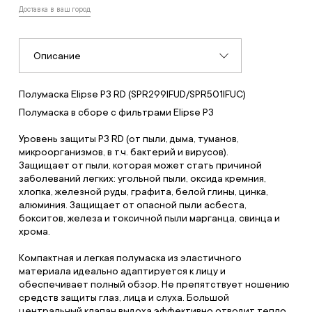
Доставка в ваш город
Описание
Полумаска Elipse P3 RD (SPR299IFUD/SPR501IFUC)
Полумаска в сборе с фильтрами Elipse Р3
Уровень защиты P3 RD (от пыли, дыма, туманов,
микроорганизмов, в т.ч. бактерий и вирусов).
Защищает от пыли, которая может стать причиной
заболеваний легких: угольной пыли, оксида кремния,
хлопка, железной руды, графита, белой глины, цинка,
алюминия. Защищает от опасной пыли асбеста,
бокситов, железа и токсичной пыли марганца, свинца и
хрома.
Компактная и легкая полумаска из эластичного
материала идеально адаптируется к лицу и
обеспечивает полный обзор. Не препятствует ношению
средств защиты глаз, лица и слуха. Большой
центральный клапан выдоха эффективно отводит тепло