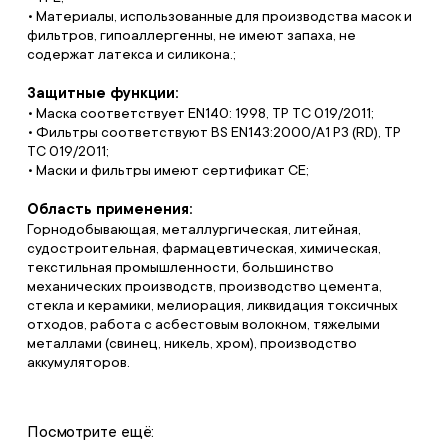
• Материалы, использованные для производства масок и
фильтров, гипоаллергенны, не имеют запаха, не
содержат латекса и силикона.;
Защитные функции:
• Маска соответствует EN140: 1998, ТР ТС 019/2011;
• Фильтры соответствуют BS EN143:2000/A1 P3 (RD), ТР
ТС 019/2011;
• Маски и фильтры имеют сертификат СЕ;
Область применения:
Горнодобывающая, металлургическая, литейная,
судостроительная, фармацевтическая, химическая,
текстильная промышленности, большинство
механических производств, производство цемента,
стекла и керамики, мелиорация, ликвидация токсичных
отходов, работа с асбестовым волокном, тяжелыми
металлами (свинец, никель, хром), производство
аккумуляторов.
Посмотрите ещё: