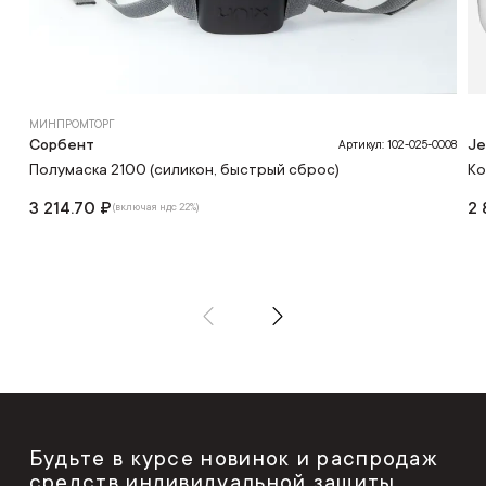
МИНПРОМТОРГ
Сорбент
Je
Артикул: 102-025-0008
Полумаска 2100 (силикон, быстрый сброс)
Ко
3 214.70 ₽
2 
(включая ндс 22%)
Будьте в курсе новинок и распродаж
средств индивидуальной защиты,