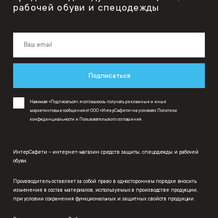
рабочей обуви и спецодежды
Подписаться
Нажимая «Подписаться», я соглашаюсь получать рекламные и иные
маркетинговые сообщения от ООО «ИнтерСафети» на условиях
Политики
конфиденциальности
и
Пользовательского соглашения
.
ИнтерСафети – интернет-магазин средств защиты, спецодежды и рабочей
обуви.
Производитель оставляет за собой право в одностороннем порядке вносить
изменения в состав материалов, используемых в производстве продукции,
при условии сохранения функциональных и защитных свойств продукции.