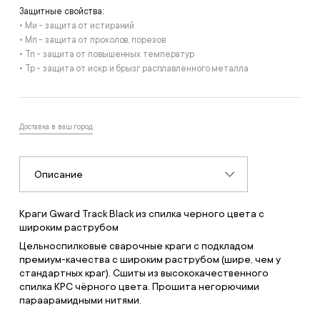
Защитные свойства:
• Ми - защита от истираний
• Мп - защита от проколов, порезов
• Тп - защита от повышенных температур
• Тр - защита от искр и брызг расплавленного металла
Доставка в ваш город
Описание
Краги Gward Track Black из спилка черного цвета с
широким раструбом
Цельноспилковые сварочные краги с подкладом
премиум-качества с широким раструбом (шире, чем у
стандартных краг). Сшиты из высококачественного
спилка КРС чёрного цвета. Прошита негорючими
параарамидными нитями.