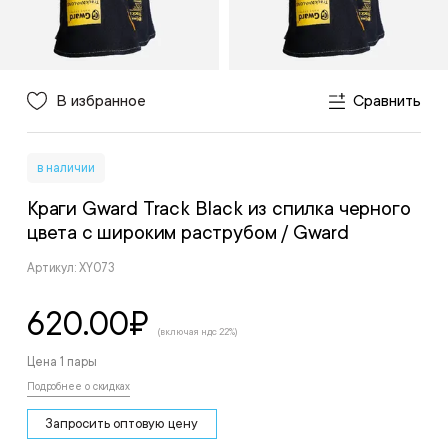
В избранное
Сравнить
в наличии
Краги Gward Track Black из спилка черного
цвета с широким раструбом
/ Gward
Артикул: XY073
620.00
₽
(включая ндс 22%)
Цена 1 пары
Подробнее о скидках
Запросить оптовую цену