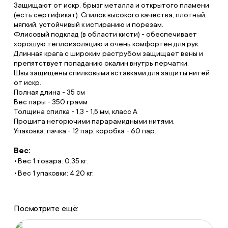
Защищают от искр, брызг металла и открытого пламени
(есть сертификат). Спилок высокого качества, плотный,
мягкий, устойчивый к истиранию и порезам.
Флисовый подклад (в области кисти) - обеспечивает
хорошую теплоизоляцию и очень комфортен для рук.
Длинная крага с широким раструбом защищает вены и
препятствует попаданию окалин внутрь перчатки.
Швы защищены спилковыми вставками для защиты нитей
от искр.
Полная длина - 35 см
Вес пары - 350 грамм
Толщина спилка - 1,3 - 1,5 мм, класс А
Прошита негорючими парарамидными нитями.
Упаковка: пачка - 12 пар, коробка - 60 пар.
Вес:
Вес 1 товара: 0.35 кг.
Вес 1 упаковки: 4.20 кг.
Посмотрите ещё: