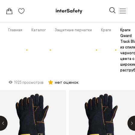
Главная
Каталог
Защитные перчатки
Краги
Краги
Gward
Track Bl
из спил
черног
цвета с
широки
растру
нет оценок
1925 просмотров