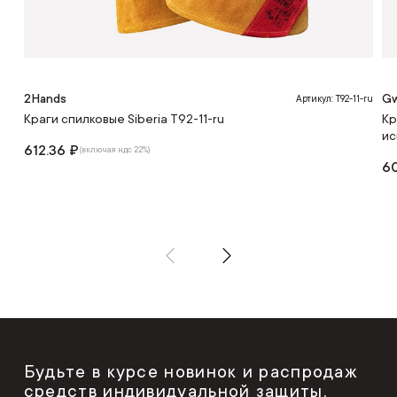
2Hands
Gw
Артикул: T92-11-ru
Краги спилковые Siberia T92-11-ru
Кр
ис
612.36 ₽
(включая ндс 22%)
6
Будьте в курсе новинок и распродаж
средств индивидуальной защиты,