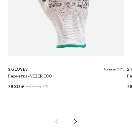
S.GLOVES
2H
Артикул: 31615
Перчатки «VEZER ECO»
Пе
78.30 ₽
78
(включая ндс 22%)