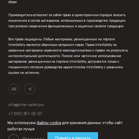
обуви.
Производитель оставляет за собой право в одностороннем порядке вносить
изменения в состав материалов, используемых в производстве продукции,
при условии сохранения функциональных и защитных свойств продукции.
Все права защищены. Любые материалы, размещенные на портале
InterSafety являются объектами авторского права. Права InterSafety на
указанные материалы охраняются законодательством о правах на результаты
интеллектуальной деятельности. Полное или частичное использование
материалов, размещенных на портале InterSafety, допускается только с
письменного согласия руководства маркетплейса InterSafety с указанием
ссылки на источник.
info@inter-safety.ru
+7 (967) 357-02-07
Мы используем
файлы cookie
для хранения данных, чтобы сайт
работал лучше
Принять и закрыть