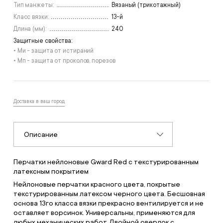
Тип манжеты:
Вязаный (трикотажный)
Класс вязки:
13-й
Длина (мм):
240
Защитные свойства:
• Ми - защита от истираний
• Мп - защита от проколов, порезов
Доставка в ваш город
Описание
Перчатки нейлоновые Gward Red с текстурированным
латексным покрытием
Нейлоновые перчатки красного цвета, покрытые
текстурированным латексом черного цвета. Бесшовная
основа 13го класса вязки прекрасно вентилируется и не
оставляет ворсинок. Универсальны, применяются для
любых механических работ. Двойной оверлок с