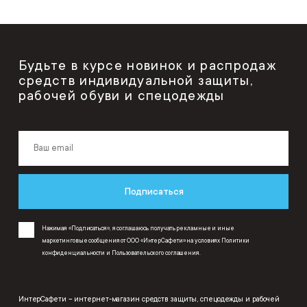
Будьте в курсе новинок и распродаж
средств индивидуальной защиты,
рабочей обуви и спецодежды
Подписаться
Нажимая «Подписаться», я соглашаюсь получать рекламные и иные
маркетинговые сообщения от ООО «ИнтерСафети» на условиях
Политики
конфиденциальности
и
Пользовательского соглашения
.
ИнтерСафети – интернет-магазин средств защиты, спецодежды и рабочей