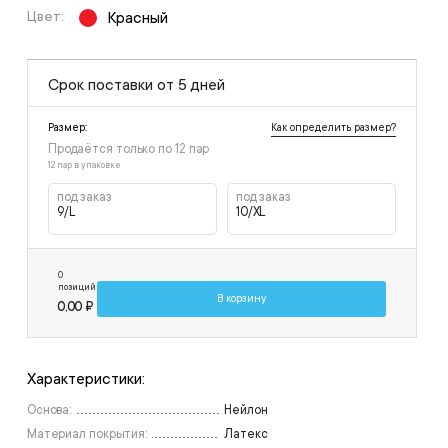
Цвет:
Красный
Срок поставки от 5 дней
Как определить размер?
Размер:
Продаётся только по
12
пар
12 пар в упаковке
под заказ
под заказ
9/L
10/XL
0
позиций
В корзину
0,00 ₽
Характеристики:
Основа:
Нейлон
Материал покрытия:
Латекс