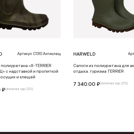
D
HARWELD
Артикул: C1310 Антиклещ
Арт
з полиуретана «X-TERRIER
Сапоги из полиуретана для а
» с надставкой и пропиткой
отдыха, туризма TERRIER
сосущих и клещей
7 340.00 ₽
(включая ндс 22%)
0 ₽
(включая ндс 22%)