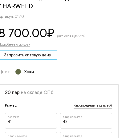
/ HARWELD
Артикул: С1310
8 700.00
₽
(включая ндс 22%)
Подробнее о скидках
Запросить оптовую цену
Цвет:
Хаки
20 пар
на складе СПб
Как определить размер?
Размер:
под заказ
5 пар на складе
41
42
5 пар на складе
5 пар на складе