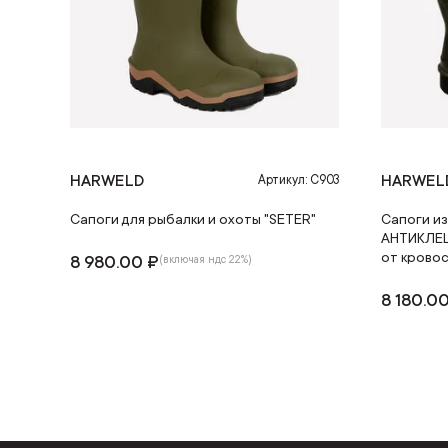
HARWELD
HARWEL
Артикул: С903
Сапоги для рыбалки и охоты "SETER"
Сапоги и
АНТИКЛЕЩ
от крово
8 980.00 ₽
(включая ндс 22%)
8 180.0