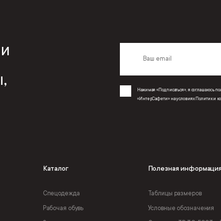
 и
,
Нажимая «Подписаться», я соглашаюсь 
«ИнтерСафети» на условиях
Политики к
Каталог
Полезная информаци
Спецодежда
Таблицы размеров
Рабочая обувь
Условные обозначения