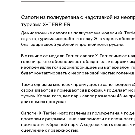
Сапоги из полиуретана с надставкой из неопр
туризма X-TERRIER
Демисезонные сапоги из полиуретана модели «X-Terrie
отдыха, туризма или работы в саду. Эта модель обесп
благодаря своей удобной и прочной конструкции.
В отличие от модели Terrier, сапоги X-Terrier имеют н
голенища, что обеспечивает обладателям широких икр
неопрен является водонепроницаемым материалом, поэ
будет контактировать с неопреновой частью голенищ
Также одним из ключевых преимуществ сапог модели «X-T
сворачиваются и помещаются в рюкзак, что делает их 
туризм. Кроме того, вес пары сапог размером 43 не пр
длительных прогулках.
Сапоги «X-Terrier» изготовлены из полиуретана, что д
проколам и разрывам – вне зависимости от сложности
прочности выбранной пары. А ходовая часть подошвы
сцепление с поверхностью.