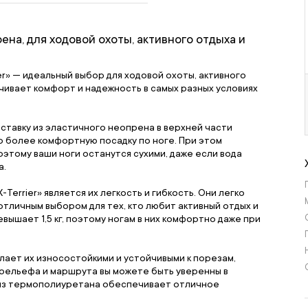
ена, для ходовой охоты, активного отдыха и
r» — идеальный выбор для ходовой охоты, активного
ечивает комфорт и надежность в самых разных условиях
адставку из эластичного неопрена в верхней части
 более комфортную посадку по ноге. При этом
тому ваши ноги останутся сухими, даже если вода
а.
errier» является их легкость и гибкость. Они легко
отличным выбором для тех, кто любит активный отдых и
евышает 1,5 кг, поэтому ногам в них комфортно даже при
елает их износостойкими и устойчивыми к порезам,
 рельефа и маршрута вы можете быть уверенны в
 из термополиуретана обеспечивает отличное