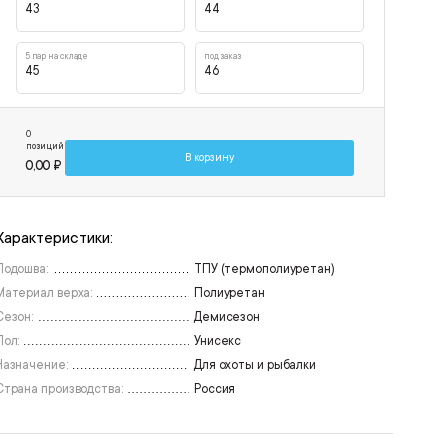
43
44
5 пар на складе
под заказ
45
46
0
позиций
В корзину
0,00 ₽
Характеристики:
Подошва:
ТПУ (термополиуретан)
Материал верха:
Полиуретан
Сезон:
Демисезон
Пол:
Унисекс
Назначение:
Для охоты и рыбалки
Страна производства:
Россия