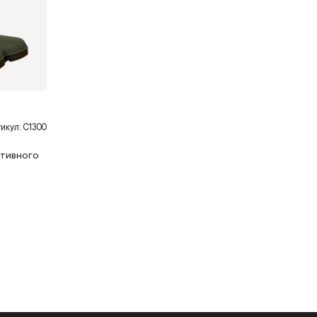
икул: С1300
ктивного