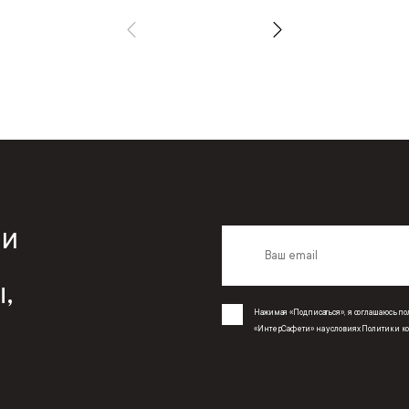
 и
,
Нажимая «Подписаться», я соглашаюсь 
«ИнтерСафети» на условиях
Политики к