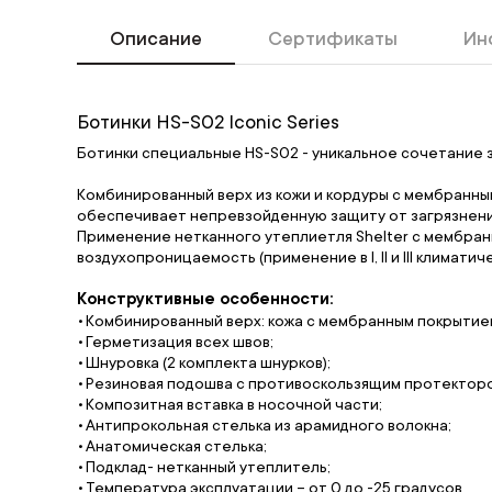
Описание
Сертификаты
Ин
Ботинки HS-S02 Iconic Series
Ботинки специальные HS-S02 - уникальное сочетание з
Комбинированный верх из кожи и кордуры с мембранным 
обеспечивает непревзойденную защиту от загрязнений
Применение нетканного утеплиетля Shelter с мембра
воздухопроницаемость (применение в I, II и III климатич
Конструктивные особенности:
Комбинированный верх: кожа с мембранным покрытие
Герметизация всех швов;
Шнуровка (2 комплекта шнурков);
Резиновая подошва с противоскользящим протектор
Композитная вставка в носочной части;
Антипрокольная стелька из арамидного волокна;
Анатомическая стелька;
Подклад- нетканный утеплитель;
Температура эксплуатации – от 0 до -25 градусов