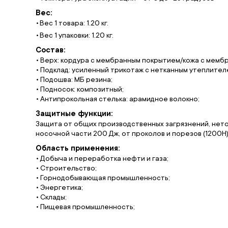
Вес:
Вес 1 товара: 1.20 кг.
Вес 1 упаковки: 1.20 кг.
Состав:
• Верх: кордура с мембранным покрытием/кожа с мемб
• Подклад: усиленный трикотаж с нетканным утеплител
• Подошва: МБ резина;
• Подносок: композитный;
• Антипрокольная стелька: арамидное волокно;
Защитные функции:
Защита от общих производственных загрязнений, неток
носочной части 200 Дж, от проколов и порезов (1200Н
Область применения:
• Добыча и переработка нефти и газа;
• Строительство;
• Горнодобывающая промышленность;
• Энергетика;
• Склады;
• Пищевая промышленность;