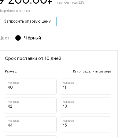
(включая ндс 22%)
Подробнее о скидках
Запросить оптовую цену
Цвет:
Чёрный
Срок поставки от 10 дней
Как определить размер?
Размер:
под заказ
под заказ
40
41
под заказ
под заказ
42
43
под заказ
под заказ
44
45