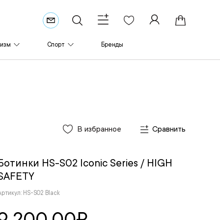
ризм
Спорт
Бренды
В избранное
Сравнить
Ботинки HS-S02 Iconic Series
/ HIGH
SAFETY
Артикул: HS-S02 Black
9 200.00
₽