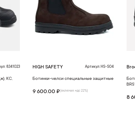
HIGH SAFETY
Bro
ул: 8341023
Артикул: HS-S04
ж), КС,
Ботинки-челси специальные защитные
Бот
BRS
9 600.00 ₽
(включая ндс 22%)
8 6