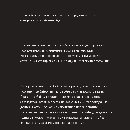
ИнтерСафети – интернет-магазин средств защиты,
спецодежды и рабочей обуви.
Производитель оставляет за собой право в одностороннем
порядке вносить изменения в состав материалов,
используемых в производстве продукции, при условии
сохранения функциональных и защитных свойств продукции.
Все права защищены. Любые материалы, размещенные на
портале InterSafety являются объектами авторского права.
Права InterSafety на указанные материалы охраняются
законодательством о правах на результаты интеллектуальной
деятельности. Полное или частичное использование
материалов, размещенных на портале InterSafety, допускается
только с письменного согласия руководства маркетплейса
InterSafety с указанием ссылки на источник.