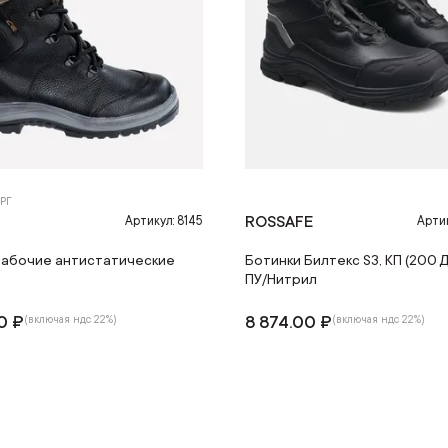
РГ
ROSSAFE
Артикул: 8145
Артик
рабочие антистатические
Ботинки Билтекс S3, КП (200 Д
ПУ/Нитрил
0 ₽
8 874.00 ₽
(включая ндс 22%)
(включая ндс 22%)