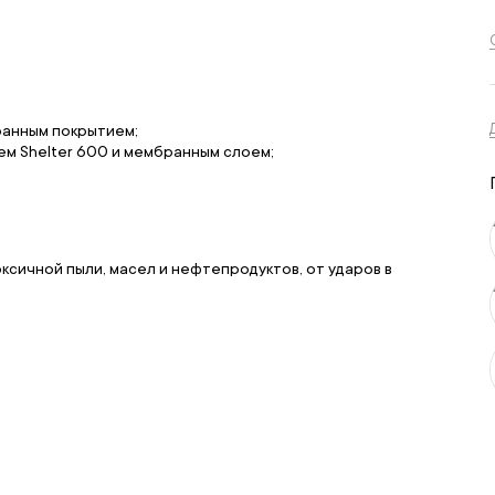
ранным покрытием;
ем Shelter 600 и мембранным слоем;
сичной пыли, масел и нефтепродуктов, от ударов в
)