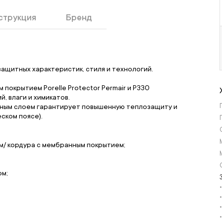
струкция
Бренд
ащитных характеристик, стиля и технологий.
покрытием Porelle Protector Permair и P330
, влаги и химикатов.
нным слоем гарантирует повышенную теплозащиту и
еском поясе).
м/ кордура с мембранным покрытием;
ом;