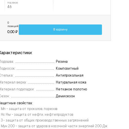
под заказ
46
0
позиций
В корзину
0,00 ₽
Характеристики:
Подошва:
Резина
Подносок:
Композитный
Стелька:
Антипрокольная
Материал верха:
Натуральная кожа
Материал подкладки:
Нетканое полотно
Сезон:
Демисезон
Защитные свойства:
• Мп - защита от проколов, порезов
• Нс Нм - защита от нефти, нефтепродуктов
• З - защита от общих производственных загрязнений
• Мун 200 - защита от ударов в носочной части энергией 200 Дж