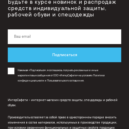
Будьте в курсе новинок и распродаж
средств индивидуальной защиты,
рабочей обуви и спецодежды
Подписаться
Нажимая «Подписаться», я соглашаюсь получать рекламные и иные
маркетинговые сообщения от ООО «ИнтерСафети» на условиях
Политики
конфиденциальности
и
Пользовательского соглашения
.
ИнтерСафети – интернет-магазин средств защиты, спецодежды и рабочей
обуви.
Производитель оставляет за собой право в одностороннем порядке вносить
изменения в состав материалов, используемых в производстве продукции,
при условии сохранения функциональных и защитных свойств продукции.