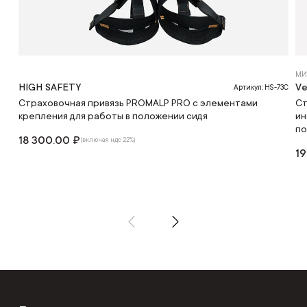
МИ
HIGH SAFETY
Ve
Артикул: HS-73C
Страховочная привязь PROMALP PRO c элементами
Ст
крепления для работы в положении сидя
ин
по
18 300.00 ₽
(включая ндс 22%)
19