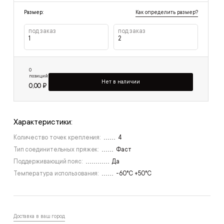
Как определить размер?
Размер:
под заказ
под заказ
1
2
0
позиций
Нет в наличии
0,00 ₽
Характеристики:
Количество точек крепления:
4
Тип соединительных пряжек:
Фаст
Поддерживающий пояс:
Да
Температура использования:
-60°C +50°C
Доставка в ваш город